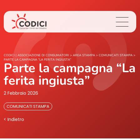
Chi Siamo
CODICI | ASSOCIAZIONE DI CONSUMATORI
>
AREA STAMPA
>
COMUNICATI STAMPA
>
PARTE LA CAMPAGNA “LA FERITA INGIUSTA”
Parte la campagna “La
Cosa Facciamo
ferita ingiusta”
Area Stampa
2 Febbraio 2026
Contatti
COMUNICATI STAMPA
< Indietro
Login