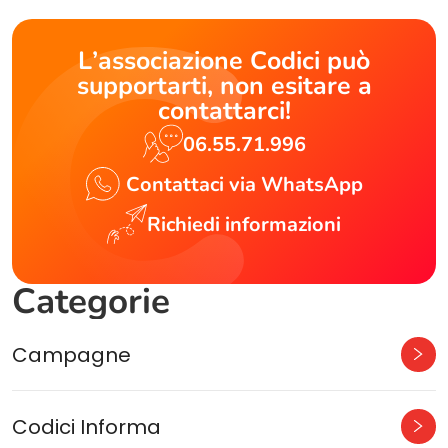
L’associazione Codici può
supportarti, non esitare a
contattarci!
06.55.71.996
Contattaci via WhatsApp
Richiedi informazioni
Categorie
Campagne
Codici Informa