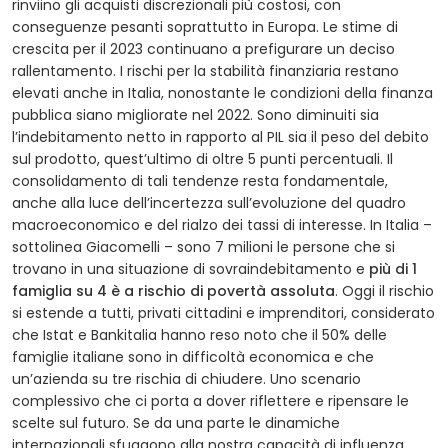
rinviino gli acquisti discrezionali più costosi, con
conseguenze pesanti soprattutto in Europa. Le stime di
crescita per il 2023 continuano a prefigurare un deciso
rallentamento. I rischi per la stabilità finanziaria restano
elevati anche in Italia, nonostante le condizioni della finanza
pubblica siano migliorate nel 2022. Sono diminuiti sia
l’indebitamento netto in rapporto al PIL sia il peso del debito
sul prodotto, quest’ultimo di oltre 5 punti percentuali. Il
consolidamento di tali tendenze resta fondamentale,
anche alla luce dell’incertezza sull’evoluzione del quadro
macroeconomico e del rialzo dei tassi di interesse. In Italia –
sottolinea Giacomelli – sono 7 milioni le persone che si
trovano in una situazione di sovraindebitamento e
più di 1
famiglia su 4 è a rischio di povertà assoluta
. Oggi il rischio
si estende a tutti, privati cittadini e imprenditori, considerato
che Istat e Bankitalia hanno reso noto che il 50% delle
famiglie italiane sono in difficoltà economica e che
un’azienda su tre rischia di chiudere. Uno scenario
complessivo che ci porta a dover riflettere e ripensare le
scelte sul futuro. Se da una parte le dinamiche
internazionali sfuggono alla nostra capacità di influenza,