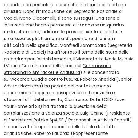
aziende, con pericolose derive che in alcuni casi portano
all’usura. Dopo l’introduzione del Segretario Nazionale di
Codici, Ivano Giacomelli, si sono susseguiti una serie di
interventi che hanno permesso di
tracciare un quadro
della situazione, indicare le prospettive future e fare
chiarezza sugli strumenti a disposizione di chi è in
difficoltà
. Nello specifico, Manfredi Zammataro (Segreteria
Nazionale di Codici) ha affrontato il tema dello stato delle
procedure per l’esdebitamento, il Viceprefetto Mario Muccio
(Vicario Coordinatore dell’Ufficio del
Commissario
(opens in a new tab)
Straordinario Antiracket e Antiusura
) si è concentrato
sull’Accordo Quadro contro l’usura, Roberto Anedda (Senior
Advisor Nomisma) ha parlato del contesto macro-
economico di oggi tra consapevolezza finanziaria e
situazioni di indebitamento, Gianfranco Dote (CEO Save
Your Home Srl SB) ha trattato la questione della
cartolarizzazione a valenza sociale, Luigi Ursino (Presidente
di Esdebitami Retake SpA SB / Responsabile Attività Benefit)
ha analizzato l’impatto sociale della tutela del diritto
all’abitazione, Roberto Eduardo (Rappresentante