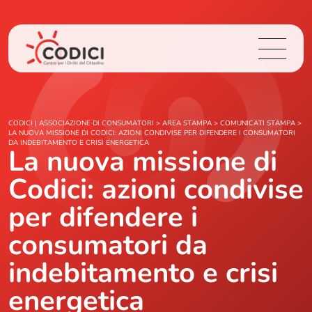
Chi Siamo
CODICI | ASSOCIAZIONE DI CONSUMATORI
>
AREA STAMPA
>
COMUNICATI STAMPA
>
LA NUOVA MISSIONE DI CODICI: AZIONI CONDIVISE PER DIFENDERE I CONSUMATORI
DA INDEBITAMENTO E CRISI ENERGETICA
La nuova missione di
Cosa Facciamo
Codici: azioni condivise
Area Stampa
per difendere i
Contatti
consumatori da
indebitamento e crisi
Login
energetica