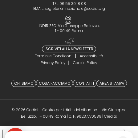
TEL: 06 55 30 18 08
EMAIL:
segreteria_nazionale@codici.org
INDIRIZZO: Via Giuseppe Belluzzo,
1 - 00149 Roma
ISCRIVITI ALLA NEWSLETTER
Termini e Condizioni
Accessibilità
Privacy Policy
Cookie Policy
CHI SIAMO
COSA FACCIAMO
CONTATTI
AREA STAMPA
© 2026 Codici – Centro per i diritti del cittadino – Via Giuseppe
(opens in a 
Belluzzo, 1 – 00149 Roma | C. F. 96237770589 |
Credits
Le tue preferenze relative alla privacy