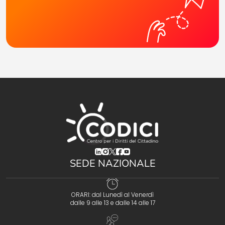
(opens in a new tab)
(opens in a new tab)
(opens in a new tab)
(opens in a new tab)
(opens in a new tab)
SEDE NAZIONALE
ORARI: dal Lunedì al Venerdì
dalle 9 alle 13 e dalle 14 alle 17