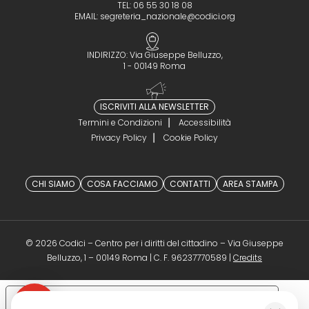
TEL: 06 55 30 18 08
EMAIL:
segreteria_nazionale@codici.org
INDIRIZZO: Via Giuseppe Belluzzo,
1 - 00149 Roma
ISCRIVITI ALLA NEWSLETTER
Termini e Condizioni
Accessibilità
Privacy Policy
Cookie Policy
CHI SIAMO
COSA FACCIAMO
CONTATTI
AREA STAMPA
© 2026 Codici – Centro per i diritti del cittadino – Via Giuseppe
(opens in a 
Belluzzo, 1 – 00149 Roma | C. F. 96237770589 |
Credits
Le tue preferenze relative alla privacy