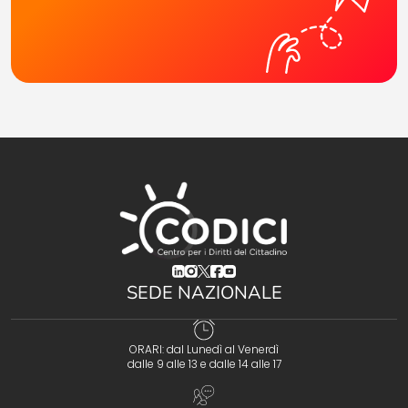
(opens in a new tab)
(opens in a new tab)
(opens in a new tab)
(opens in a new tab)
(opens in a new tab)
SEDE NAZIONALE
ORARI: dal Lunedì al Venerdì
dalle 9 alle 13 e dalle 14 alle 17