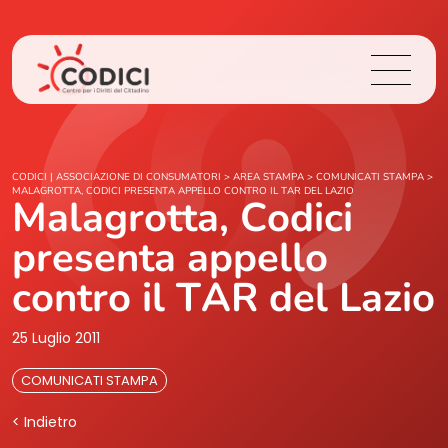
Chi Siamo
CODICI | ASSOCIAZIONE DI CONSUMATORI
>
AREA STAMPA
>
COMUNICATI STAMPA
>
MALAGROTTA, CODICI PRESENTA APPELLO CONTRO IL TAR DEL LAZIO
Malagrotta, Codici
Cosa Facciamo
presenta appello
Area Stampa
contro il TAR del Lazio
Contatti
25 Luglio 2011
COMUNICATI STAMPA
Login
< Indietro