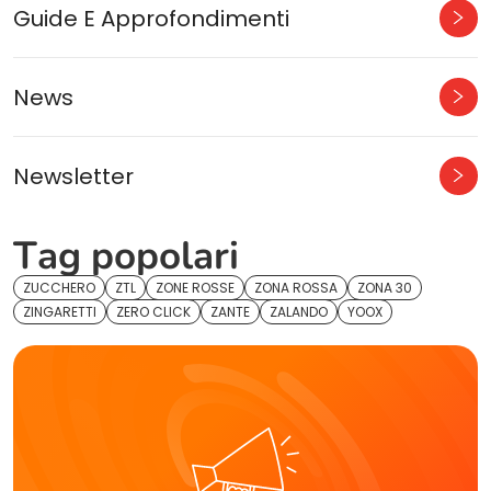
Guide E Approfondimenti
News
Newsletter
Tag popolari
ZUCCHERO
ZTL
ZONE ROSSE
ZONA ROSSA
ZONA 30
ZINGARETTI
ZERO CLICK
ZANTE
ZALANDO
YOOX