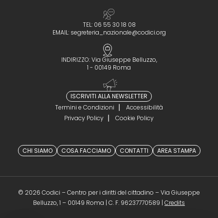
TEL: 06 55 30 18 08
EMAIL:
segreteria_nazionale@codici.org
INDIRIZZO: Via Giuseppe Belluzzo,
1 - 00149 Roma
ISCRIVITI ALLA NEWSLETTER
Termini e Condizioni
Accessibilità
Privacy Policy
Cookie Policy
CHI SIAMO
COSA FACCIAMO
CONTATTI
AREA STAMPA
© 2026 Codici – Centro per i diritti del cittadino – Via Giuseppe
(opens in a 
Belluzzo, 1 – 00149 Roma | C. F. 96237770589 |
Credits