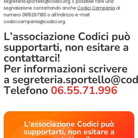
segreteria.sportello@codici.org
. È possibile fare una
segnalazione contattando anche
Codici Campania
al
numero 0815297180 o all’indirizzo e-mail
codici.campania@codici.org
.
L’associazione Codici può
supportarti, non esitare a
contattarci!
Per informazioni scrivere
a
segreteria.sportello@cod
Telefono
06.55.71.996
L’associazione Codici può
supportarti, non esitare a