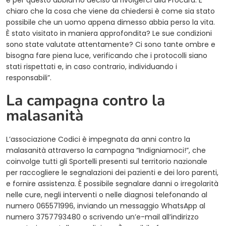
e per questo abbiamo deciso di rivolgerci alla Procura. È
chiaro che la cosa che viene da chiedersi è come sia stato
possibile che un uomo appena dimesso abbia perso la vita.
È stato visitato in maniera approfondita? Le sue condizioni
sono state valutate attentamente? Ci sono tante ombre e
bisogna fare piena luce, verificando che i protocolli siano
stati rispettati e, in caso contrario, individuando i
responsabili”.
La campagna contro la
malasanità
L’associazione Codici è impegnata da anni contro la
malasanità attraverso la campagna “Indigniamoci!”, che
coinvolge tutti gli Sportelli presenti sul territorio nazionale
per raccogliere le segnalazioni dei pazienti e dei loro parenti,
e fornire assistenza. È possibile segnalare danni o irregolarità
nelle cure, negli interventi o nelle diagnosi telefonando al
numero 065571996, inviando un messaggio WhatsApp al
numero 3757793480 o scrivendo un’e-mail all’indirizzo