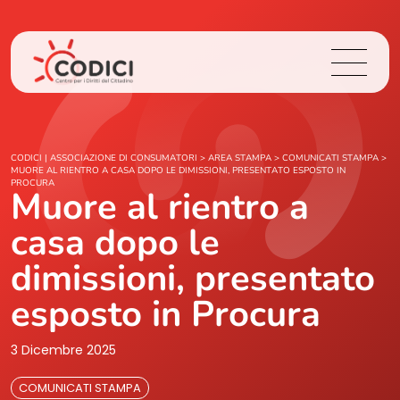
Chi Siamo
CODICI | ASSOCIAZIONE DI CONSUMATORI
>
AREA STAMPA
>
COMUNICATI STAMPA
>
MUORE AL RIENTRO A CASA DOPO LE DIMISSIONI, PRESENTATO ESPOSTO IN
PROCURA
Muore al rientro a
Cosa Facciamo
casa dopo le
Area Stampa
dimissioni, presentato
Contatti
esposto in Procura
3 Dicembre 2025
Login
COMUNICATI STAMPA