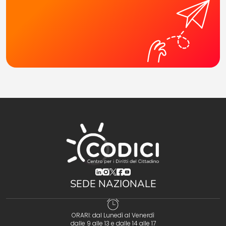
(opens in a new tab)
(opens in a new tab)
(opens in a new tab)
(opens in a new tab)
(opens in a new tab)
SEDE NAZIONALE
ORARI: dal Lunedì al Venerdì
dalle 9 alle 13 e dalle 14 alle 17