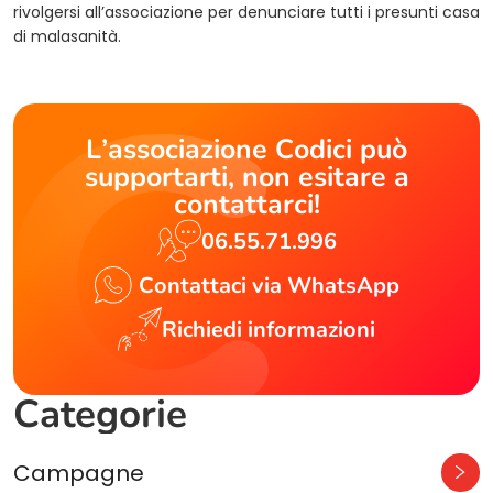
rivolgersi all’associazione per denunciare tutti i presunti casa
di malasanità.
L’associazione Codici può
supportarti, non esitare a
contattarci!
06.55.71.996
Contattaci via WhatsApp
Richiedi informazioni
Categorie
Campagne