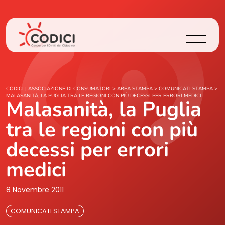
Chi Siamo
CODICI | ASSOCIAZIONE DI CONSUMATORI
>
AREA STAMPA
>
COMUNICATI STAMPA
>
MALASANITÀ, LA PUGLIA TRA LE REGIONI CON PIÙ DECESSI PER ERRORI MEDICI
Malasanità, la Puglia
Cosa Facciamo
tra le regioni con più
Area Stampa
decessi per errori
medici
Contatti
8 Novembre 2011
Login
COMUNICATI STAMPA