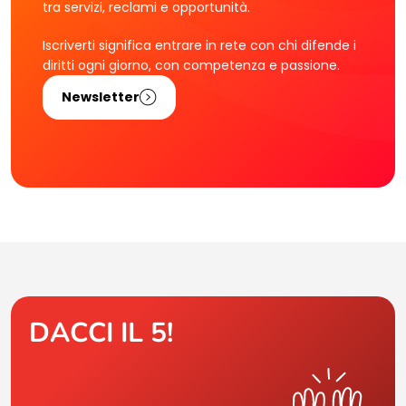
tra servizi, reclami e opportunità.
Iscriverti significa entrare in rete con chi difende i
diritti ogni giorno, con competenza e passione.
Newsletter
DACCI IL 5!