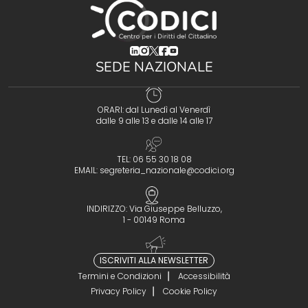
(opens in a new tab)
(opens in a new tab)
(opens in a new tab)
(opens in a new tab)
(opens in a new tab)
SEDE NAZIONALE
ORARI: dal Lunedì al Venerdì
dalle 9 alle 13 e dalle 14 alle 17
TEL: 06 55 30 18 08
EMAIL:
segreteria_nazionale@codici.org
INDIRIZZO: Via Giuseppe Belluzzo,
1 - 00149 Roma
ISCRIVITI ALLA NEWSLETTER
Termini e Condizioni
Accessibilità
Privacy Policy
Cookie Policy