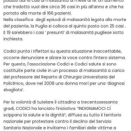
passati dai 16 casi di malasanità al mese ai 19. Un aumento
che tradotto vuol dire circa 36 casi in più all’anno e che ha
portato alla morte di 166 pazienti.
Nella classifica degli episodi di malasanità legata alla morte
del paziente, la Puglia si colloca al quinto posto con 25 casi .
E 19 sarebbero i casi ‘ presunti’ di malasanità pugliese sotto
inchiesta.
Codici punta i riflettori su questa situazione inaccettabile,
occorre denunciare e alzare la voce contro l’intero sistema.
Per questo, l’associazione Codici e Codici salute si sono
costituite parte civile in un processo di malasanità a carico
del professore del Reparto di Chirurgia Universitaria del
Policlinico, dove nel 2008 una donna morì per una ‘diagnosi
sbagliata’.
Per la volontà di tutelare il cittadino a trecentosessanta
gradi, CODICI ha lanciato l’iniziativa: “INDIGNAMOCI Ci
scippano la salute e la dignità”, diffusa su tutto il territorio
nazionale per protestare contro il declino del Servizio
Sanitario Nazionale e invitiamo i familiari delle vittime a