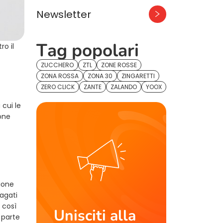
Newsletter
Tag popolari
ro il
ZUCCHERO
ZTL
ZONE ROSSE
ZONA ROSSA
ZONA 30
ZINGARETTI
ZERO CLICK
ZANTE
ZALANDO
YOOX
 cui le
ione
zione
agati
, così
Unisciti alla
o parte