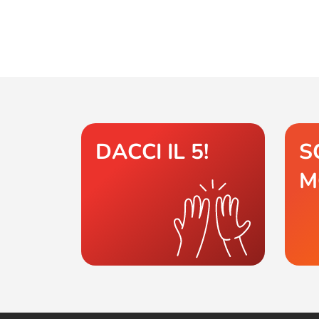
DACCI IL 5!
S
M