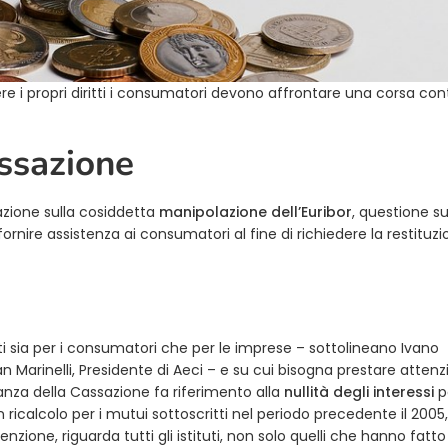
e i propri diritti i consumatori devono affrontare una corsa cont
assazione
sazione sulla cosiddetta
manipolazione dell’Euribor
, questione su
fornire assistenza ai consumatori al fine di richiedere la restituz
ti sia per i consumatori che per le imprese – sottolineano Ivano
an Marinelli, Presidente di Aeci – e su cui bisogna prestare atten
anza della Cassazione fa riferimento alla
nullità degli interessi
p
 un ricalcolo per i mutui sottoscritti nel periodo precedente il 2005
nzione, riguarda tutti gli istituti, non solo quelli che hanno fatt