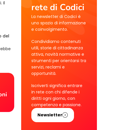
 Il
rete di Codici
La newsletter di Codici è
uno spazio di informazione
e coinvolgimento.
o del
Condividiamo contenuti
utili, storie di cittadinanza
trebbe
attiva, novità normative e
strumenti per orientarsi tra
servizi, reclami e
opportunità.
!
Iscriverti significa entrare
in rete con chi difende i
oni
diritti ogni giorno, con
competenza e passione.
Newsletter