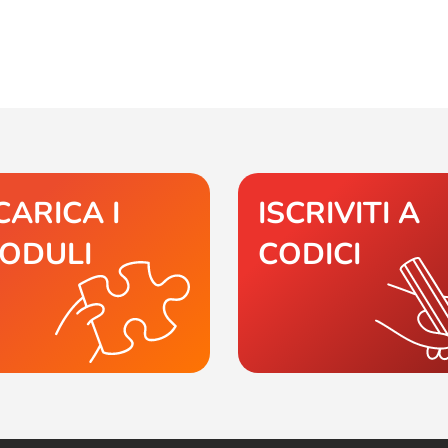
CARICA I
ISCRIVITI A
ODULI
CODICI