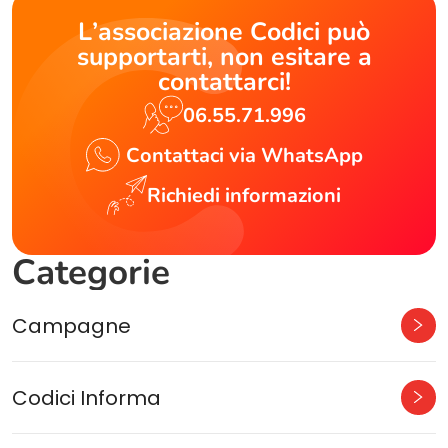
L’associazione Codici può
supportarti, non esitare a
contattarci!
06.55.71.996
Contattaci via WhatsApp
Richiedi informazioni
Categorie
Campagne
Codici Informa