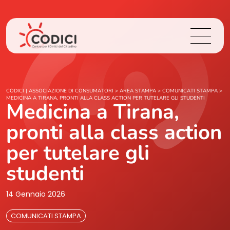
Chi Siamo
CODICI | ASSOCIAZIONE DI CONSUMATORI
>
AREA STAMPA
>
COMUNICATI STAMPA
>
MEDICINA A TIRANA, PRONTI ALLA CLASS ACTION PER TUTELARE GLI STUDENTI
Medicina a Tirana,
Cosa Facciamo
pronti alla class action
Area Stampa
per tutelare gli
studenti
Contatti
14 Gennaio 2026
Login
COMUNICATI STAMPA