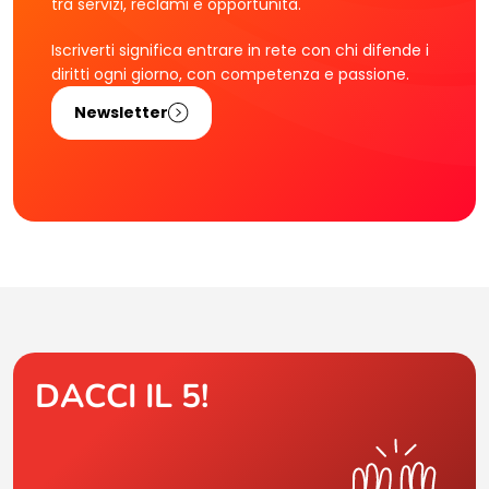
tra servizi, reclami e opportunità.
Iscriverti significa entrare in rete con chi difende i
diritti ogni giorno, con competenza e passione.
Newsletter
DACCI IL 5!