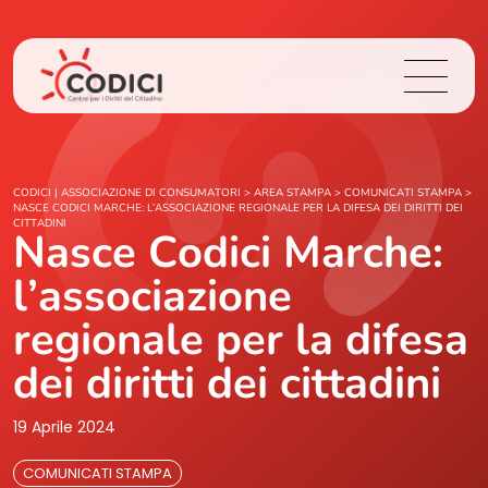
Chi Siamo
CODICI | ASSOCIAZIONE DI CONSUMATORI
>
AREA STAMPA
>
COMUNICATI STAMPA
>
NASCE CODICI MARCHE: L’ASSOCIAZIONE REGIONALE PER LA DIFESA DEI DIRITTI DEI
CITTADINI
Nasce Codici Marche:
Cosa Facciamo
l’associazione
Area Stampa
regionale per la difesa
Contatti
dei diritti dei cittadini
19 Aprile 2024
Login
COMUNICATI STAMPA