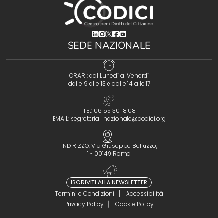
(opens in a new tab)
(opens in a new tab)
(opens in a new tab)
(opens in a new tab)
(opens in a new tab)
SEDE NAZIONALE
ORARI: dal Lunedì al Venerdì
dalle 9 alle 13 e dalle 14 alle 17
TEL: 06 55 30 18 08
EMAIL:
segreteria_nazionale@codici.org
INDIRIZZO: Via Giuseppe Belluzzo,
1 - 00149 Roma
ISCRIVITI ALLA NEWSLETTER
Termini e Condizioni
Accessibilità
Privacy Policy
Cookie Policy