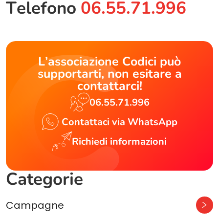
Telefono
06.55.71.996
L’associazione Codici può
supportarti, non esitare a
contattarci!
06.55.71.996
Contattaci via WhatsApp
Richiedi informazioni
Categorie
Campagne