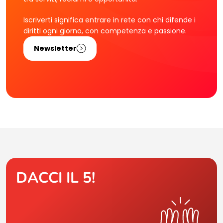
Iscriverti significa entrare in rete con chi difende i
diritti ogni giorno, con competenza e passione.
Newsletter
DACCI IL 5!