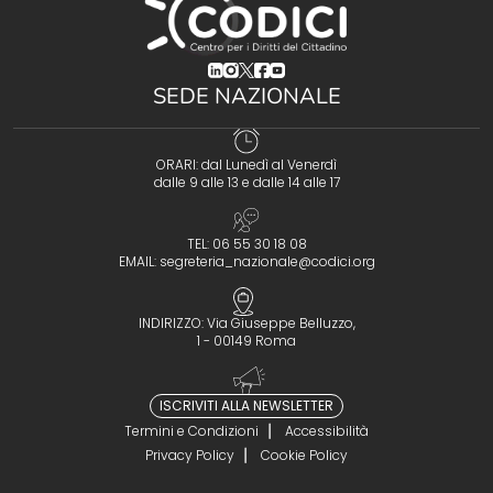
(opens in a new tab)
(opens in a new tab)
(opens in a new tab)
(opens in a new tab)
(opens in a new tab)
SEDE NAZIONALE
ORARI: dal Lunedì al Venerdì
dalle 9 alle 13 e dalle 14 alle 17
TEL: 06 55 30 18 08
EMAIL:
segreteria_nazionale@codici.org
INDIRIZZO: Via Giuseppe Belluzzo,
1 - 00149 Roma
ISCRIVITI ALLA NEWSLETTER
Termini e Condizioni
Accessibilità
Privacy Policy
Cookie Policy