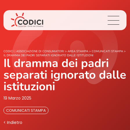
Chi Siamo
CODICI | ASSOCIAZIONE DI CONSUMATORI
>
AREA STAMPA
>
COMUNICATI STAMPA
>
IL DRAMMA DEI PADRI SEPARATI IGNORATO DALLE ISTITUZIONI
Il dramma dei padri
Cosa Facciamo
separati ignorato dalle
Area Stampa
istituzioni
Contatti
19 Marzo 2025
COMUNICATI STAMPA
Login
< Indietro