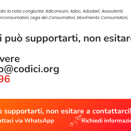
ato la nota congiunta: Adiconsum, Adoc, Adusbef, Assoutenti,
erconsumatori, Lega dei Consumatori, Movimento Consumatori,
 può supportarti, non esitar
ivere
lo@codici.org
96
 supportarti, non esitare a contattarci
ttaci via WhatsApp
Richiedi informazi