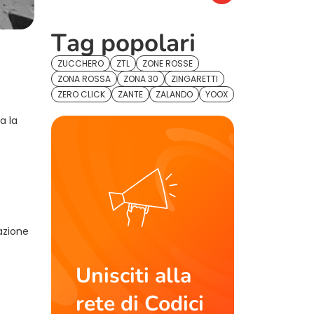
Tag popolari
ZUCCHERO
ZTL
ZONE ROSSE
ZONA ROSSA
ZONA 30
ZINGARETTI
ZERO CLICK
ZANTE
ZALANDO
YOOX
a la
azione
Unisciti alla
rete di Codici