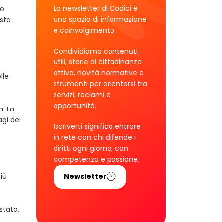
La newsletter di Codici è
o.
uno spazio di informazione
esta
e coinvolgimento.
Condividiamo contenuti
utili, storie di cittadinanza
attiva, novità normative e
lle
strumenti per orientarsi tra
servizi, reclami e
opportunità.
a. La
gi dei
Iscriverti significa entrare
in rete con chi difende i
diritti ogni giorno, con
competenza e passione.
più
Newsletter
stato,