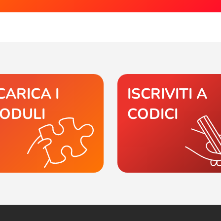
CARICA I
ISCRIVITI A
ODULI
CODICI