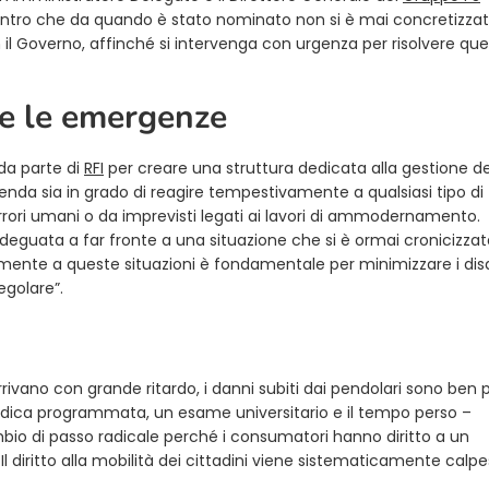
tro che da quando è stato nominato non si è mai concretizzat
l Governo, affinché si intervenga con urgenza per risolvere qu
re le emergenze
 da parte di
RFI
per creare una struttura dedicata alla gestione de
ienda sia in grado di reagire tempestivamente a qualsiasi tipo di
 errori umani o da imprevisti legati ai lavori di ammodernamento.
deguata a far fronte a una situazione che si è ormai cronicizzat
ente a queste situazioni è fondamentale per minimizzare i disa
regolare”.
arrivano con grande ritardo, i danni subiti dai pendolari sono ben 
medica programmata, un esame universitario e il tempo perso –
bio di passo radicale perché i consumatori hanno diritto a un
Il diritto alla mobilità dei cittadini viene sistematicamente calpe