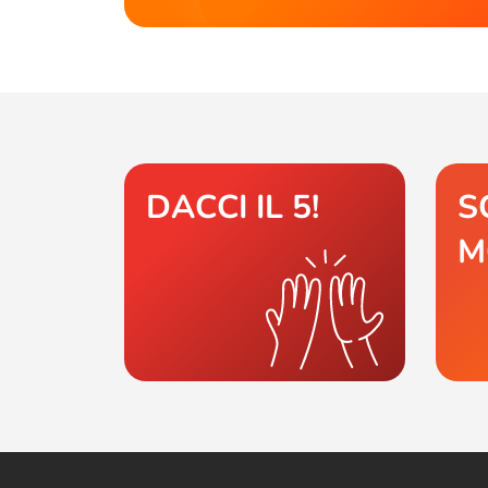
DACCI IL 5!
S
M