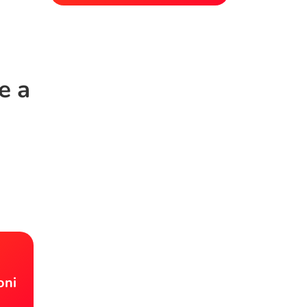
e a
!
oni