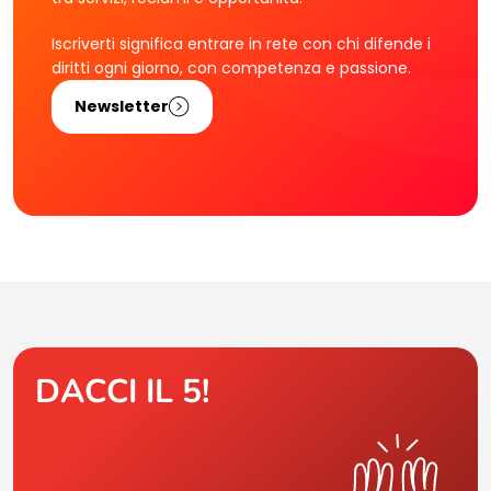
Iscriverti significa entrare in rete con chi difende i
diritti ogni giorno, con competenza e passione.
Newsletter
DACCI IL 5!