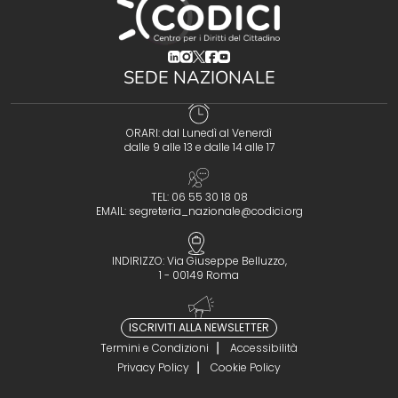
(opens in a new tab)
(opens in a new tab)
(opens in a new tab)
(opens in a new tab)
(opens in a new tab)
SEDE NAZIONALE
ORARI: dal Lunedì al Venerdì
dalle 9 alle 13 e dalle 14 alle 17
TEL: 06 55 30 18 08
EMAIL:
segreteria_nazionale@codici.org
INDIRIZZO: Via Giuseppe Belluzzo,
1 - 00149 Roma
ISCRIVITI ALLA NEWSLETTER
Termini e Condizioni
Accessibilità
Privacy Policy
Cookie Policy