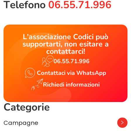
Telefono
06.55.71.996
L’associazione Codici può
supportarti, non esitare a
contattarci!
06.55.71.996
Contattaci via WhatsApp
Richiedi informazioni
Categorie
Campagne