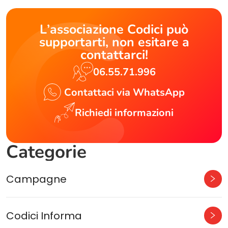
L’associazione Codici può
supportarti, non esitare a
contattarci!
06.55.71.996
Contattaci via WhatsApp
Richiedi informazioni
Categorie
Campagne
Codici Informa