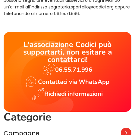
possono segnalare eventuali disservizi o disagi inviando
un’e-mail all’indirizzo
segreteria.sportello@codici.org
oppure
telefonando al numero 06.55.71.996.
L’associazione Codici può
supportarti, non esitare a
contattarci!
06.55.71.996
Contattaci via WhatsApp
Richiedi informazioni
Categorie
Campagne