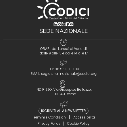
(opens in a new tab)
(opens in a new tab)
(opens in a new tab)
(opens in a new tab)
(opens in a new tab)
SEDE NAZIONALE
ORARI: dal Lunedì al Venerdì
dalle 9 alle 13 e dalle 14 alle 17
TEL: 06 55 30 18 08
EMAIL:
segreteria_nazionale@codici.org
INDIRIZZO: Via Giuseppe Belluzzo,
1 - 00149 Roma
ISCRIVITI ALLA NEWSLETTER
Termini e Condizioni
Accessibilità
Privacy Policy
Cookie Policy