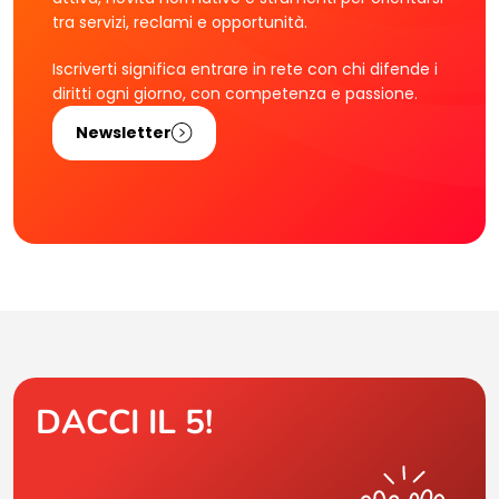
tra servizi, reclami e opportunità.
Iscriverti significa entrare in rete con chi difende i
diritti ogni giorno, con competenza e passione.
Newsletter
DACCI IL 5!