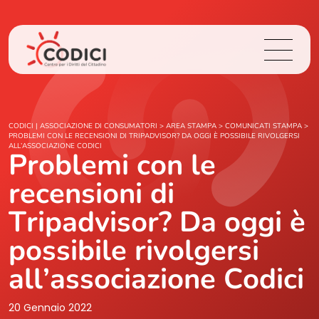
Chi Siamo
CODICI | ASSOCIAZIONE DI CONSUMATORI
>
AREA STAMPA
>
COMUNICATI STAMPA
>
PROBLEMI CON LE RECENSIONI DI TRIPADVISOR? DA OGGI È POSSIBILE RIVOLGERSI
ALL’ASSOCIAZIONE CODICI
Problemi con le
Cosa Facciamo
recensioni di
Area Stampa
Tripadvisor? Da oggi è
Contatti
possibile rivolgersi
all’associazione Codici
Login
20 Gennaio 2022