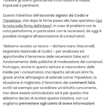
Tutelare gli utenti garantendo informazioni affidabili,
imparziali e pertinenti.
Questo l’obiettivo dell’
accordo siglato da Codici e
(opens in a new tab)
Tripadvisor
, che dopo le firme passa alla fase operativa (
qui
la nota sulla firma dell’intesa
). In caso di problemi con la
nota piattaforma, in particolare con le recensioni, da oggi è
possibile rivolgersi all’associazione di consumatori.
“Abbiamo avviato un lavoro – dichiara Ivano Giacomelli,
Segretario Nazionale di Codici – per analizzare ed
approfondire il fenomeno delle recensioni false ed il
funzionamento delle politiche di moderazione dei contenuti.
Purtroppo, anche in questo settore si nascondono delle
insidie per i consumatori, ma rispetto ad alcuni anni fa,
grazie anche all’impegno di aziende come Tripadvisor, la
situazione è migliorata. Il fenomeno dei
commenti falsi
,
scritti ad esempio per screditare un’attività concorrente,
non deve essere sottovalutato ed è per questo che
abbiamo deciso di avviare questa iniziativa, con cui
vogliamo
permettere agli utenti di avere informazioni