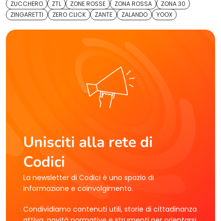
ZUCCHERO
ZTL
ZONE ROSSE
ZONA ROSSA
ZONA 30
ZINGARETTI
ZERO CLICK
ZANTE
ZALANDO
YOOX
Unisciti alla rete di
Codici
La newsletter di Codici è uno spazio di
informazione e coinvolgimento.
Condividiamo contenuti utili, storie di cittadinanza
attiva, novità normative e strumenti per orientarsi