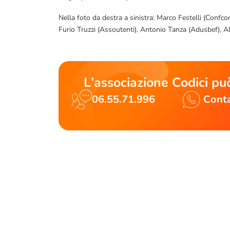
Nella foto da destra a sinistra: Marco Festelli (Confc
Furio Truzzi (Assoutenti), Antonio Tanza (Adusbef), A
L’associazione Codici può
06.55.71.996
Conta