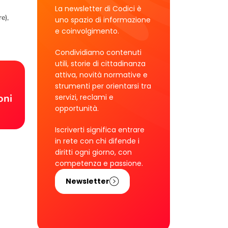
La newsletter di Codici è
e),
uno spazio di informazione
e coinvolgimento.
Condividiamo contenuti
utili, storie di cittadinanza
attiva, novità normative e
!
strumenti per orientarsi tra
oni
servizi, reclami e
opportunità.
Iscriverti significa entrare
in rete con chi difende i
diritti ogni giorno, con
competenza e passione.
Newsletter