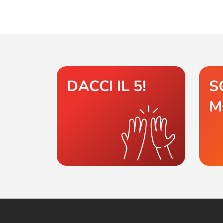
DACCI IL 5!
S
M