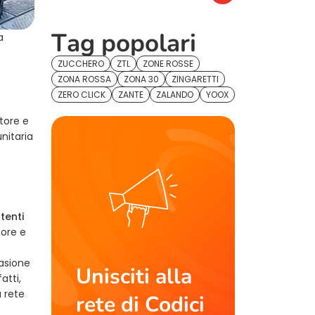
Tag popolari
a
ZUCCHERO
ZTL
ZONE ROSSE
ZONA ROSSA
ZONA 30
ZINGARETTI
ZERO CLICK
ZANTE
ZALANDO
YOOX
tore e
nitaria
tenti
tore e
casione
Unisciti alla
atti,
a rete
rete di Codici