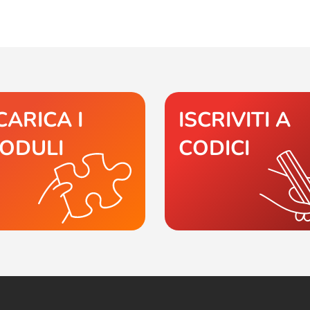
CARICA I
ISCRIVITI A
ODULI
CODICI