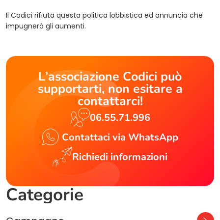
Il Codici rifiuta questa politica lobbistica ed annuncia che
impugnerà gli aumenti.
L’associazione Codici può
supportarti, non esitare a
contattarci!
06.55.71.996
Contattaci via WhatsApp
Richiedi informazioni
Categorie