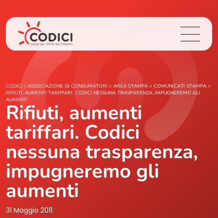
Chi Siamo
CODICI | ASSOCIAZIONE DI CONSUMATORI
>
AREA STAMPA
>
COMUNICATI STAMPA
>
RIFIUTI, AUMENTI TARIFFARI. CODICI NESSUNA TRASPARENZA, IMPUGNEREMO GLI
AUMENTI
Rifiuti, aumenti
Cosa Facciamo
tariffari. Codici
Area Stampa
nessuna trasparenza,
Contatti
impugneremo gli
aumenti
Login
31 Maggio 2011