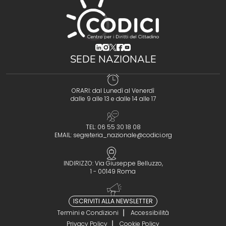
(opens in a new tab)
(opens in a new tab)
(opens in a new tab)
(opens in a new tab)
(opens in a new tab)
SEDE NAZIONALE
ORARI: dal Lunedì al Venerdì
dalle 9 alle 13 e dalle 14 alle 17
TEL: 06 55 30 18 08
EMAIL:
segreteria_nazionale@codici.org
INDIRIZZO: Via Giuseppe Belluzzo,
1 - 00149 Roma
ISCRIVITI ALLA NEWSLETTER
Termini e Condizioni
Accessibilità
Privacy Policy
Cookie Policy