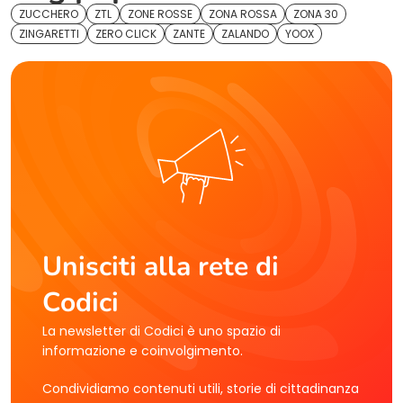
ZUCCHERO
ZTL
ZONE ROSSE
ZONA ROSSA
ZONA 30
ZINGARETTI
ZERO CLICK
ZANTE
ZALANDO
YOOX
Unisciti alla rete di
Codici
La newsletter di Codici è uno spazio di
informazione e coinvolgimento.
Condividiamo contenuti utili, storie di cittadinanza