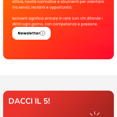
attiva, novità normative e strumenti per orientarsi
tra servizi, reclami e opportunità.
Iscriverti significa entrare in rete con chi difende i
diritti ogni giorno, con competenza e passione.
Newsletter
DACCI IL 5!