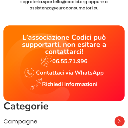
segreteria.sportello@codici.org
oppure a
assistenza@euroconsumatori.eu
L’associazione Codici può
supportarti, non esitare a
contattarci!
06.55.71.996
Contattaci via WhatsApp
Richiedi informazioni
Categorie
Campagne