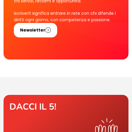
tra servizi, reclami e opportunità.
Iscriverti significa entrare in rete con chi difende i
diritti ogni giorno, con competenza e passione.
Newsletter
DACCI IL 5!