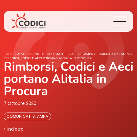
Chi Siamo
CODICI | ASSOCIAZIONE DI CONSUMATORI
>
AREA STAMPA
>
COMUNICATI STAMPA
>
RIMBORSI, CODICI E AECI PORTANO ALITALIA IN PROCURA
Rimborsi, Codici e Aeci
Cosa Facciamo
portano Alitalia in
Area Stampa
Procura
Contatti
7 Ottobre 2020
COMUNICATI STAMPA
Login
< Indietro