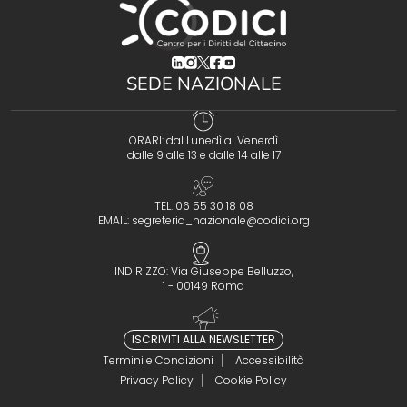
(opens in a new tab)
(opens in a new tab)
(opens in a new tab)
(opens in a new tab)
(opens in a new tab)
SEDE NAZIONALE
ORARI: dal Lunedì al Venerdì
dalle 9 alle 13 e dalle 14 alle 17
TEL: 06 55 30 18 08
EMAIL:
segreteria_nazionale@codici.org
INDIRIZZO: Via Giuseppe Belluzzo,
1 - 00149 Roma
ISCRIVITI ALLA NEWSLETTER
Termini e Condizioni
Accessibilità
Privacy Policy
Cookie Policy