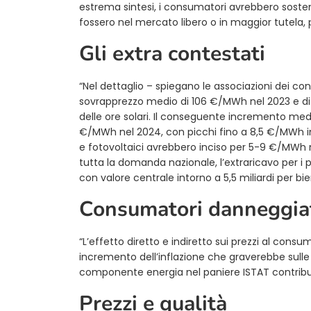
estrema sintesi, i consumatori avrebbero sosten
fossero nel mercato libero o in maggior tutela, 
Gli extra contestati
“Nel dettaglio – spiegano le associazioni dei c
sovrapprezzo medio di 106 €/MWh nel 2023 e di
delle ore solari. Il conseguente incremento me
€/MWh nel 2024, con picchi fino a 8,5 €/MWh in 
e fotovoltaici avrebbero inciso per 5-9 €/MWh n
tutta la domanda nazionale, l’extraricavo per i p
con valore centrale intorno a 5,5 miliardi per bie
Consumatori danneggia
“L’effetto diretto e indiretto sui prezzi al cons
incremento dell’inflazione che graverebbe sulle f
componente energia nel paniere ISTAT contribu
Prezzi e qualità