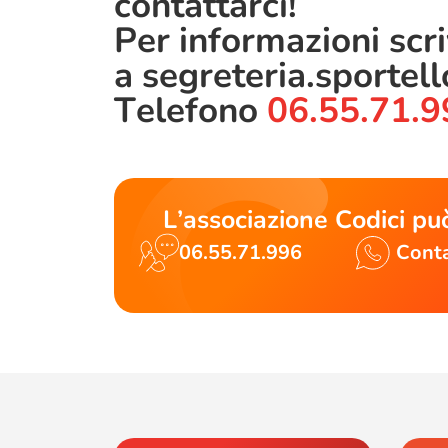
contattarci!
Per informazioni scr
a
segreteria.sportel
Telefono
06.55.71.9
L’associazione Codici può
06.55.71.996
Conta