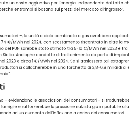
uto un costo aggiuntivo per l’energia, indipendente dal fatto c
perché entrambi si basano sui prezzi del mercato all’ingrosso”.
onsumatori –, le unità a ciclo combinato a gas avrebbero applica
 74 €/MWh nel 2024, con scostamento riscontrato in oltre la m
dio del PUN sarebbe stato stimato tra 5-10 €/MWh nel 2023 e tra
Sicilia. Analoghe condotte di trattenimento da parte di impianti
el 2023 e circa 1 €/MWh nel 2024. Se si traslassero tali extrapre
roduttori si collocherebbe in una forchetta di 3,8-6,8 miliardi di 
nnio”.
ti
umo – evidenziano le associazioni dei consumatori – si tradurrebb
amiglie e rafforzerebbe la pressione rialzista già imputabile alla
endo ad un aumento dell’inflazione a carico dei consumatori.