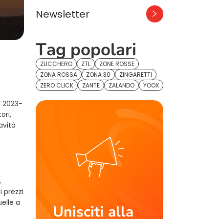
Newsletter
Tag popolari
ZUCCHERO
ZTL
ZONE ROSSE
ZONA ROSSA
ZONA 30
ZINGARETTI
ZERO CLICK
ZANTE
ZALANDO
YOOX
o 2023-
ori,
avità
,
 prezzi
uelle a
Unisciti alla