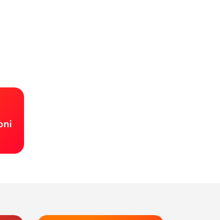
!
oni