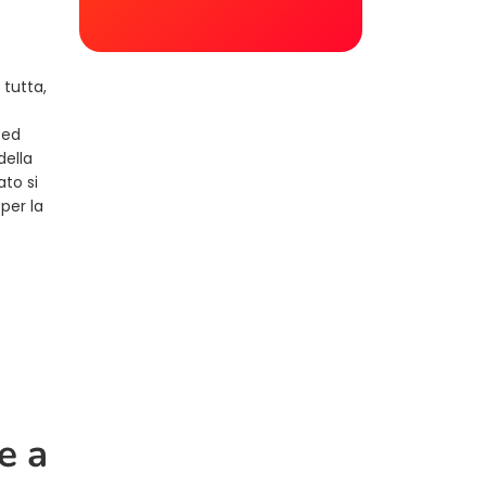
 tutta,
 ed
della
ato si
 per la
e a