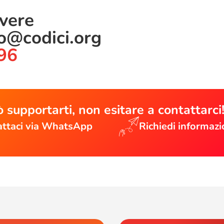
ivere
lo@codici.org
96
 supportarti, non esitare a contattarci
ttaci via WhatsApp
Richiedi informazi