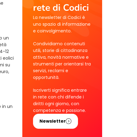
he
rete di Codici
La newsletter di Codici è
uno spazio di informazione
e coinvolgimento.
to un
Condividiamo contenuti
età
utili, storie di cittadinanza
 4-12
attiva, novità normative e
 eolici
strumenti per orientarsi tra
mi su
servizi, reclami e
euro,
opportunità.
Iscriverti significa entrare
in rete con chi difende i
diritti ogni giorno, con
e in un
competenza e passione.
Newsletter