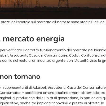
prezzi dell’energia sul mercato all’ingrosso sono stati più alti del
l mercato energia
per verificare il corretto funzionamento del mercato nel bienni
dusbef, Assoutenti, Casa del Consumatore, Codici, Confconsumat
n la richiesta di un incontro urgente con l’Autorità vista la gr
i non tornano
no i rappresentanti di Adusbef, Assoutenti, Casa del Consumatore
onsumatori – sarebbero emersi disallineamenti sistematici tra i
rginali di produzione delle unità di generazione, in particolare q
nificativa, anche tra impianti rinnovabili a prezzo di offerta. In