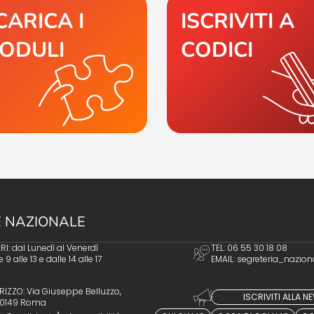
CARICA I
ISCRIVITI A
ODULI
CODICI
 NAZIONALE
I: dal Lunedì al Venerdì
TEL: 06 55 30 18 08
e 9 alle 13 e dalle 14 alle 17
EMAIL:
segreteria_nazion
RIZZO: Via Giuseppe Belluzzo,
ISCRIVITI ALLA 
 00149 Roma