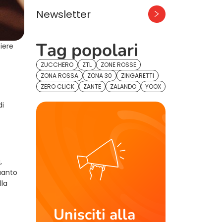
Newsletter
Tag popolari
iere
ZUCCHERO
ZTL
ZONE ROSSE
ZONA ROSSA
ZONA 30
ZINGARETTI
ZERO CLICK
ZANTE
ZALANDO
YOOX
di
,
uanto
lla
Unisciti alla