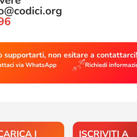
ivere
lo@codici.org
96
 supportarti, non esitare a contattarci
ttaci via WhatsApp
Richiedi informazi
CARICA I
ISCRIVITI A