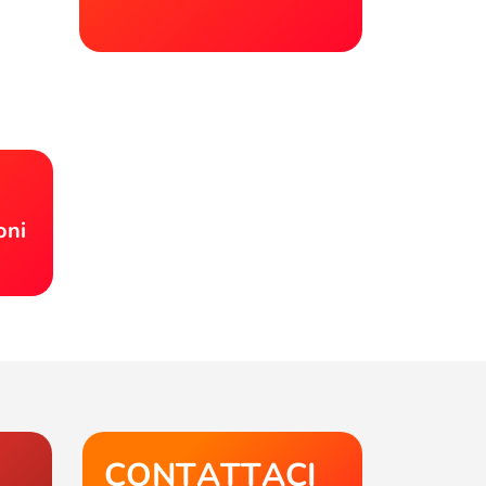
!
oni
CONTATTACI