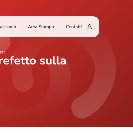
Facciamo
Area Stampa
Contatti
EZZA
refetto sulla