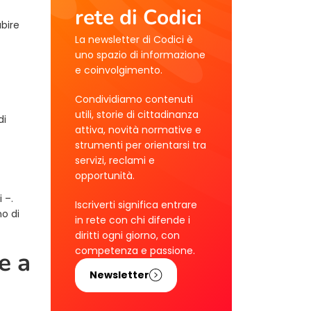
rete di Codici
ubire
La newsletter di Codici è
uno spazio di informazione
e coinvolgimento.
Condividiamo contenuti
utili, storie di cittadinanza
di
attiva, novità normative e
strumenti per orientarsi tra
servizi, reclami e
opportunità.
 –.
Iscriverti significa entrare
o di
in rete con chi difende i
diritti ogni giorno, con
competenza e passione.
e a
Newsletter