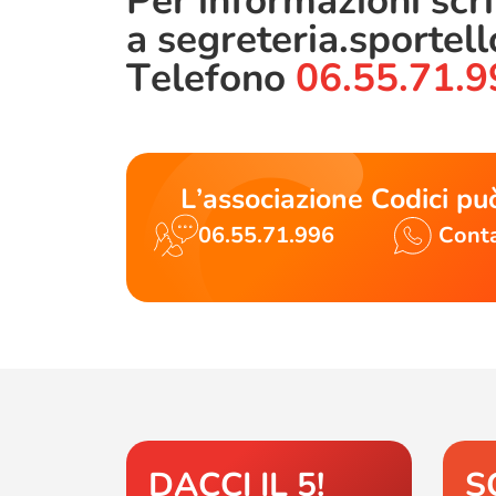
Per informazioni scr
a
segreteria.sportel
Telefono
06.55.71.9
L’associazione Codici può
06.55.71.996
Conta
DACCI IL 5!
S