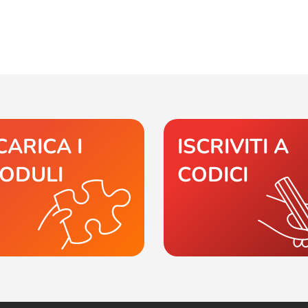
CARICA I
ISCRIVITI A
ODULI
CODICI