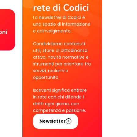
rete di Codici
La newsletter di Codici è
!
uno spazio di informazione
e coinvolgimento.
oni
Condividiamo contenuti
utili, storie di cittadinanza
attiva, novità normative e
strumenti per orientarsi tra
servizi, reclami e
opportunità.
Iscriverti significa entrare
in rete con chi difende i
diritti ogni giorno, con
competenza e passione.
Newsletter