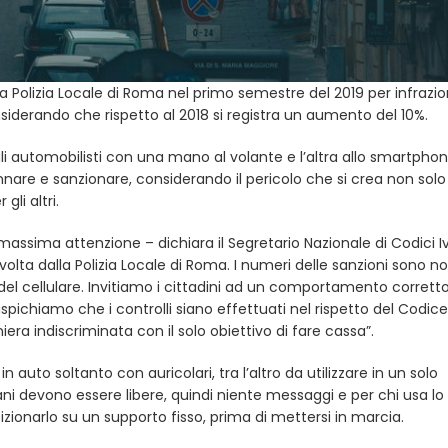
lla Polizia Locale di Roma nel primo semestre del 2019 per infrazion
siderando che rispetto al 2018 si registra un aumento del 10%.
 gli automobilisti con una mano al volante e l’altra allo smartpho
re e sanzionare, considerando il pericolo che si crea non solo
gli altri.
massima attenzione – dichiara il Segretario Nazionale di Codici 
volta dalla Polizia Locale di Roma. I numeri delle sanzioni sono no
o del cellulare. Invitiamo i cittadini ad un comportamento corrett
ichiamo che i controlli siano effettuati nel rispetto del Codice
ra indiscriminata con il solo obiettivo di fare cassa”.
in auto soltanto con auricolari, tra l’altro da utilizzare in un solo
i devono essere libere, quindi niente messaggi e per chi usa lo
onarlo su un supporto fisso, prima di mettersi in marcia.