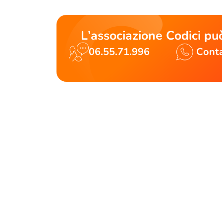
L’associazione Codici può
06.55.71.996
Conta