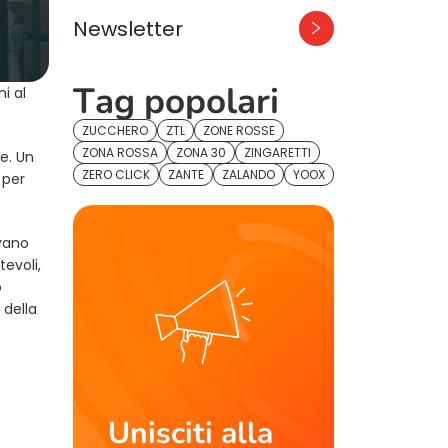
Newsletter
Tag popolari
i al
ZUCCHERO
ZTL
ZONE ROSSE
ZONA ROSSA
ZONA 30
ZINGARETTI
ne. Un
ZERO CLICK
ZANTE
ZALANDO
YOOX
 per
Ivano
tevoli,
o
 della
Unisciti alla