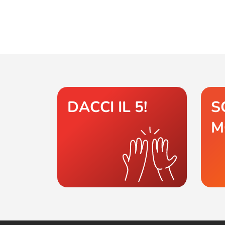
DACCI IL 5!
S
M