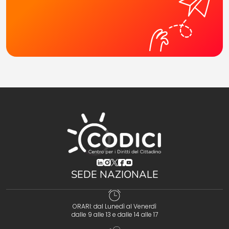
(opens in a new tab)
(opens in a new tab)
(opens in a new tab)
(opens in a new tab)
(opens in a new tab)
SEDE NAZIONALE
ORARI: dal Lunedì al Venerdì
dalle 9 alle 13 e dalle 14 alle 17