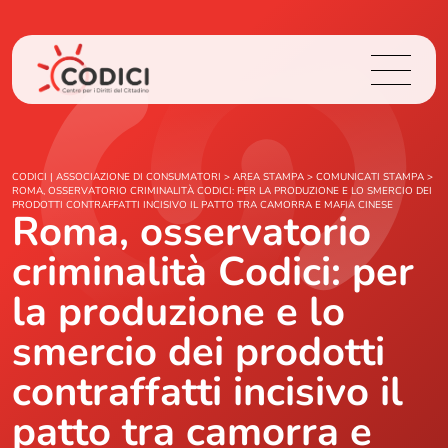
Chi Siamo
CODICI | ASSOCIAZIONE DI CONSUMATORI
>
AREA STAMPA
>
COMUNICATI STAMPA
>
ROMA, OSSERVATORIO CRIMINALITÀ CODICI: PER LA PRODUZIONE E LO SMERCIO DEI
PRODOTTI CONTRAFFATTI INCISIVO IL PATTO TRA CAMORRA E MAFIA CINESE
Roma, osservatorio
Cosa Facciamo
criminalità Codici: per
Area Stampa
la produzione e lo
Contatti
smercio dei prodotti
contraffatti incisivo il
Login
patto tra camorra e