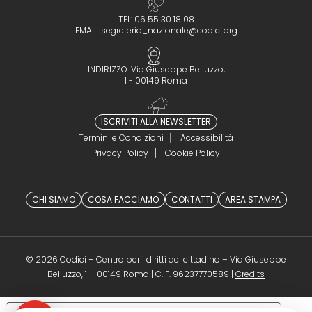
TEL: 06 55 30 18 08
EMAIL:
segreteria_nazionale@codici.org
INDIRIZZO: Via Giuseppe Belluzzo,
1 - 00149 Roma
ISCRIVITI ALLA NEWSLETTER
Termini e Condizioni
Accessibilità
Privacy Policy
Cookie Policy
CHI SIAMO
COSA FACCIAMO
CONTATTI
AREA STAMPA
© 2026 Codici – Centro per i diritti del cittadino – Via Giuseppe
(opens in a 
Belluzzo, 1 – 00149 Roma | C. F. 96237770589 |
Credits