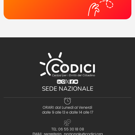
(opens in a new tab)
(opens in a new tab)
(opens in a new tab)
(opens in a new tab)
(opens in a new tab)
SEDE NAZIONALE
ORARI: dal Lunedì al Venerdì
dalle 9 alle 13 e dalle 14 alle 17
TEL: 06 55 30 18 08
EMAIL:
segreteria_nazionale@codici.org