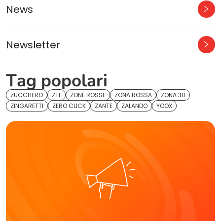
News
Newsletter
Tag popolari
ZUCCHERO
ZTL
ZONE ROSSE
ZONA ROSSA
ZONA 30
ZINGARETTI
ZERO CLICK
ZANTE
ZALANDO
YOOX