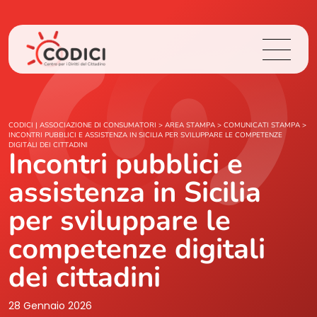
Chi Siamo
CODICI | ASSOCIAZIONE DI CONSUMATORI
>
AREA STAMPA
>
COMUNICATI STAMPA
>
INCONTRI PUBBLICI E ASSISTENZA IN SICILIA PER SVILUPPARE LE COMPETENZE
DIGITALI DEI CITTADINI
Incontri pubblici e
Cosa Facciamo
assistenza in Sicilia
Area Stampa
per sviluppare le
Contatti
competenze digitali
dei cittadini
Login
28 Gennaio 2026