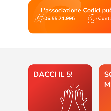
L’associazione Codici può
06.55.71.996
Conta
DACCI IL 5!
S
M