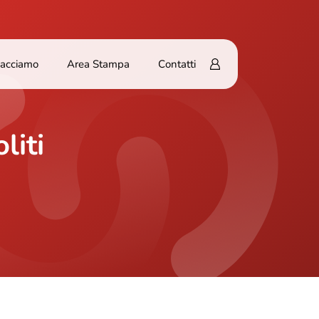
Facciamo
Area Stampa
Contatti
liti