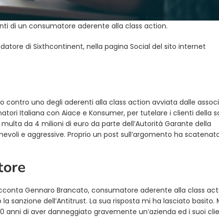
nti di un consumatore aderente alla class action.
ondatore di Sixthcontinent, nella pagina Social del sito internet
ato contro uno degli aderenti alla class action avviata dalle associ
tori Italiana con Aiace e Konsumer, per tutelare i clienti della s
ulta da 4 milioni di euro da parte dell’Autorità Garante della
voli e aggressive. Proprio un post sull’argomento ha scatenato
tore
cconta Gennaro Brancato, consumatore aderente alla class acti
la sanzione dell’Antitrust. La sua risposta mi ha lasciato basito. 
 anni di aver danneggiato gravemente un’azienda ed i suoi clie