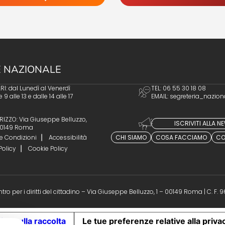
 NAZIONALE
I: dal Lunedì al Venerdì
TEL: 06 55 30 18 08
e 9 alle 13 e dalle 14 alle 17
EMAIL:
segreteria_nazion
RIZZO: Via Giuseppe Belluzzo,
ISCRIVITI ALLA 
 00149 Roma
e Condizioni
Accessibilità
CHI SIAMO
COSA FACCIAMO
CO
Policy
Cookie Policy
ro per i diritti del cittadino – Via Giuseppe Belluzzo, 1 – 00149 Roma | C. F.
iva sulla raccolta
Le tue preferenze relative alla priva