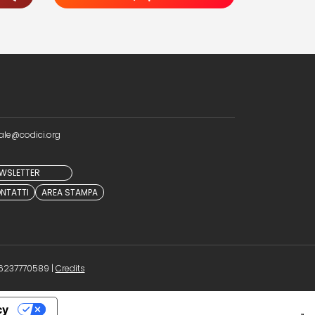
ale@codici.org
NEWSLETTER
NTATTI
AREA STAMPA
(opens in a new tab)
 96237770589 |
Credits
cy