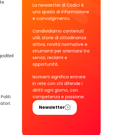
te
La newsletter di Codici è
uno spazio di informazione
e coinvolgimento.
Condividiamo contenuti
utili, storie di cittadinanza
attiva, novità normative e
strumenti per orientarsi tra
oditeli
servizi, reclami e
opportunità.
Iscriverti significa entrare
in rete con chi difende i
diritti ogni giorno, con
Politi
competenza e passione.
atori.
Newsletter