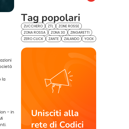
Tag popolari
ZUCCHERO
ZTL
ZONE ROSSE
ZONA ROSSA
ZONA 30
ZINGARETTI
ZERO CLICK
ZANTE
ZALANDO
YOOX
azioni
ocietà
 la
Unisciti alla
on – in
Mi
rete di Codici
nti.