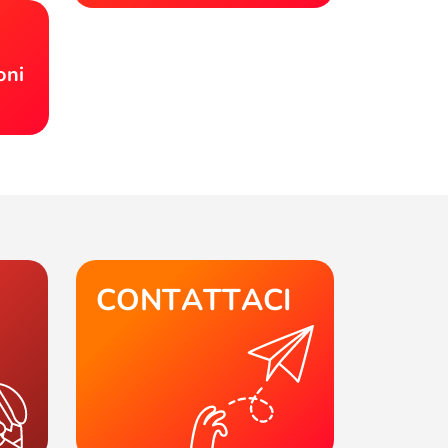
!
oni
CONTATTACI