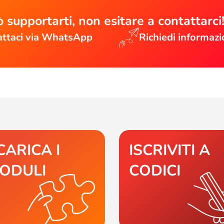
 supportarti, non esitare a contattarci
ttaci via WhatsApp
Richiedi informazi
CARICA I
ISCRIVITI A
ODULI
CODICI