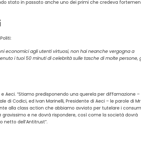
ndo stato in passato anche uno dei primi che credeva fortemen
i
oliti:
ni economici agli utenti virtuosi, non hai neanche vergogna a
enuto i tuoi 50 minuti di celebrità sulle tasche di molte persone, g
ci e Aeci. “Stiamo predisponendo una querela per diffamazione –
di Codici, ed Ivan Marinelli, Presidente di Aeci – le parole di Mr 
nte alla class action che abbiamo avviato per tutelare i consum
è gravissimo e ne dovrà rispondere, così come la società dovrà
 netto dell’Antitrust”.