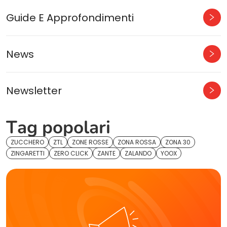
Guide E Approfondimenti
News
Newsletter
Tag popolari
ZUCCHERO
ZTL
ZONE ROSSE
ZONA ROSSA
ZONA 30
ZINGARETTI
ZERO CLICK
ZANTE
ZALANDO
YOOX