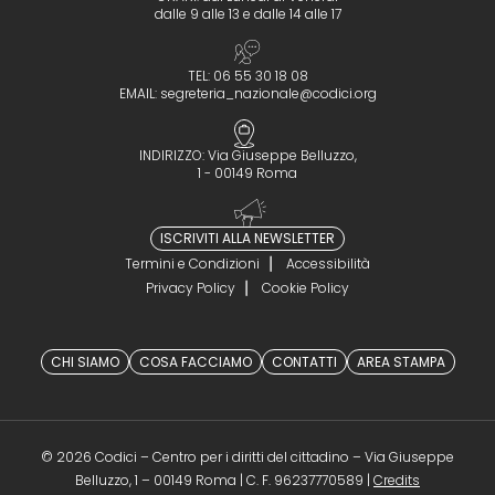
dalle 9 alle 13 e dalle 14 alle 17
TEL: 06 55 30 18 08
EMAIL:
segreteria_nazionale@codici.org
INDIRIZZO: Via Giuseppe Belluzzo,
1 - 00149 Roma
ISCRIVITI ALLA NEWSLETTER
Termini e Condizioni
Accessibilità
Privacy Policy
Cookie Policy
CHI SIAMO
COSA FACCIAMO
CONTATTI
AREA STAMPA
© 2026 Codici – Centro per i diritti del cittadino – Via Giuseppe
(opens in a 
Belluzzo, 1 – 00149 Roma | C. F. 96237770589 |
Credits