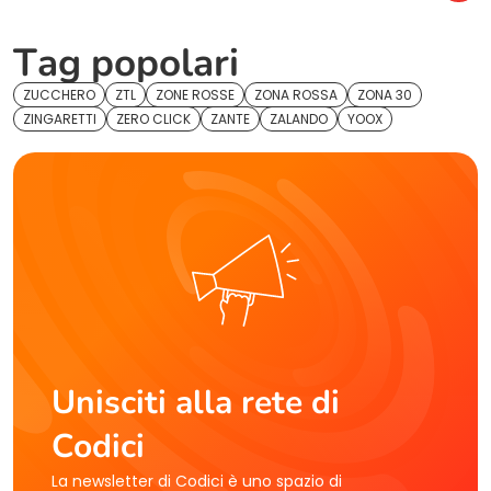
Tag popolari
ZUCCHERO
ZTL
ZONE ROSSE
ZONA ROSSA
ZONA 30
ZINGARETTI
ZERO CLICK
ZANTE
ZALANDO
YOOX
Unisciti alla rete di
Codici
La newsletter di Codici è uno spazio di