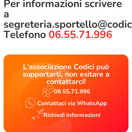
Per informazioni scrivere
a
segreteria.sportello@codic
Telefono
06.55.71.996
L’associazione Codici può
supportarti, non esitare a
contattarci!
06.55.71.996
Contattaci via WhatsApp
Richiedi informazioni