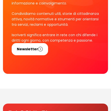
informazione e coinvolgimento.
Condividiamo contenuti utili, storie di cittadinanza
attiva, novità normative e strumenti per orientarsi
tra servizi, reclami e opportunità.
Iscriverti significa entrare in rete con chi difende i
diritti ogni giorno, con competenza e passione.
Newsletter