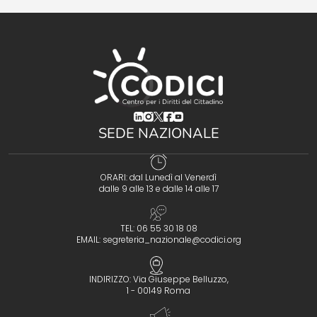
(opens in a new tab)
(opens in a new tab)
(opens in a new tab)
(opens in a new tab)
(opens in a new tab)
SEDE NAZIONALE
ORARI: dal Lunedì al Venerdì
dalle 9 alle 13 e dalle 14 alle 17
TEL: 06 55 30 18 08
EMAIL:
segreteria_nazionale@codici.org
INDIRIZZO: Via Giuseppe Belluzzo,
1 - 00149 Roma