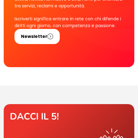
tra servizi, reclami e opportunità.
Iscriverti significa entrare in rete con chi difende i
diritti ogni giorno, con competenza e passione.
Newsletter
DACCI IL 5!