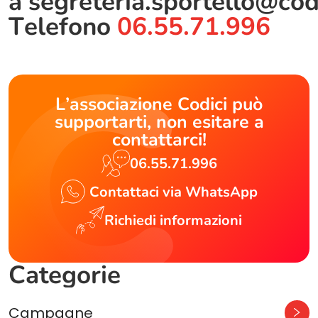
a
segreteria.sportello@cod
Telefono
06.55.71.996
L’associazione Codici può
supportarti, non esitare a
contattarci!
06.55.71.996
Contattaci via WhatsApp
Richiedi informazioni
Categorie
Campagne