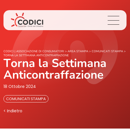
Chi Siamo
CODICI | ASSOCIAZIONE DI CONSUMATORI
>
AREA STAMPA
>
COMUNICATI STAMPA
>
TORNA LA SETTIMANA ANTICONTRAFFAZIONE
Torna la Settimana
Cosa Facciamo
Anticontraffazione
Area Stampa
18 Ottobre 2024
Contatti
COMUNICATI STAMPA
< Indietro
Login