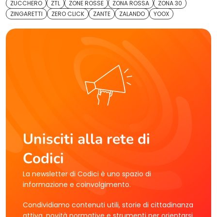
ZUCCHERO
ZTL
ZONE ROSSE
ZONA ROSSA
ZONA 30
ZINGARETTI
ZERO CLICK
ZANTE
ZALANDO
YOOX
Unisciti alla rete di
Codici
La newsletter di Codici è uno spazio di
informazione e coinvolgimento.
Condividiamo contenuti utili, storie di cittadinanza
attiva, novità normative e strumenti per orientarsi