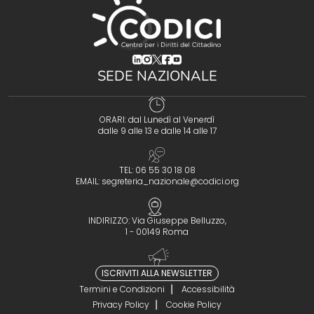
(opens in a new tab)
(opens in a new tab)
(opens in a new tab)
(opens in a new tab)
(opens in a new tab)
SEDE NAZIONALE
ORARI: dal Lunedì al Venerdì
dalle 9 alle 13 e dalle 14 alle 17
TEL: 06 55 30 18 08
EMAIL:
segreteria_nazionale@codici.org
INDIRIZZO: Via Giuseppe Belluzzo,
1 - 00149 Roma
ISCRIVITI ALLA NEWSLETTER
Termini e Condizioni
Accessibilità
Privacy Policy
Cookie Policy