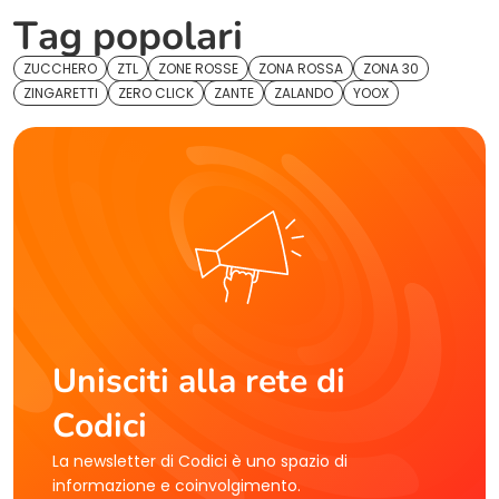
Tag popolari
ZUCCHERO
ZTL
ZONE ROSSE
ZONA ROSSA
ZONA 30
ZINGARETTI
ZERO CLICK
ZANTE
ZALANDO
YOOX
Unisciti alla rete di
Codici
La newsletter di Codici è uno spazio di
informazione e coinvolgimento.