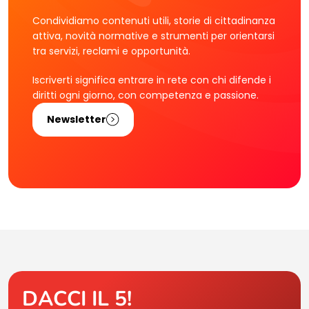
Condividiamo contenuti utili, storie di cittadinanza
attiva, novità normative e strumenti per orientarsi
tra servizi, reclami e opportunità.
Iscriverti significa entrare in rete con chi difende i
diritti ogni giorno, con competenza e passione.
Newsletter
DACCI IL 5!