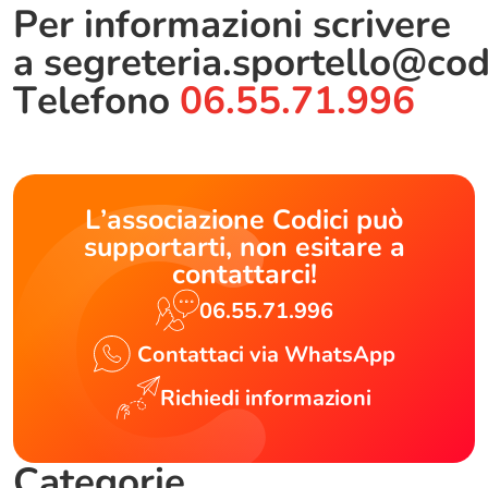
Per informazioni scrivere
a
segreteria.sportello@cod
Telefono
06.55.71.996
L’associazione Codici può
supportarti, non esitare a
contattarci!
06.55.71.996
Contattaci via WhatsApp
Richiedi informazioni
Categorie