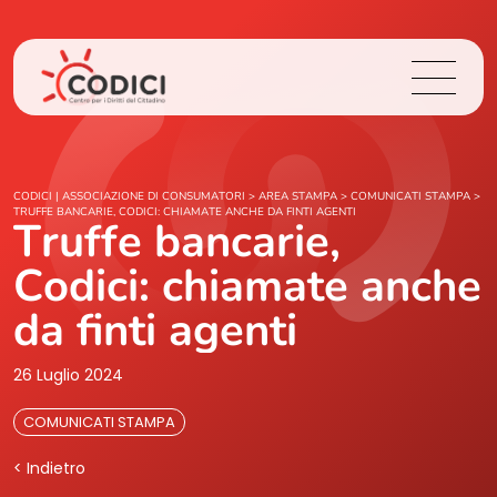
Chi Siamo
CODICI | ASSOCIAZIONE DI CONSUMATORI
>
AREA STAMPA
>
COMUNICATI STAMPA
>
TRUFFE BANCARIE, CODICI: CHIAMATE ANCHE DA FINTI AGENTI
Truffe bancarie,
Cosa Facciamo
Codici: chiamate anche
Area Stampa
da finti agenti
Contatti
26 Luglio 2024
COMUNICATI STAMPA
Login
< Indietro