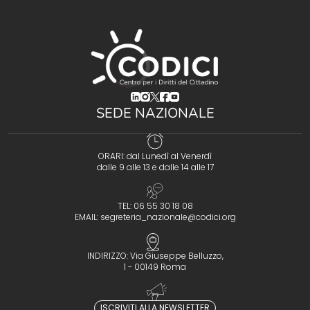
(opens in a new tab)
(opens in a new tab)
(opens in a new tab)
(opens in a new tab)
(opens in a new tab)
SEDE NAZIONALE
ORARI: dal Lunedì al Venerdì
dalle 9 alle 13 e dalle 14 alle 17
TEL: 06 55 30 18 08
EMAIL:
segreteria_nazionale@codici.org
INDIRIZZO: Via Giuseppe Belluzzo,
1 - 00149 Roma
ISCRIVITI ALLA NEWSLETTER