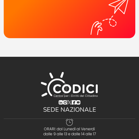
(opens in a new tab)
(opens in a new tab)
(opens in a new tab)
(opens in a new tab)
(opens in a new tab)
SEDE NAZIONALE
ORARI: dal Lunedì al Venerdì
dalle 9 alle 13 e dalle 14 alle 17