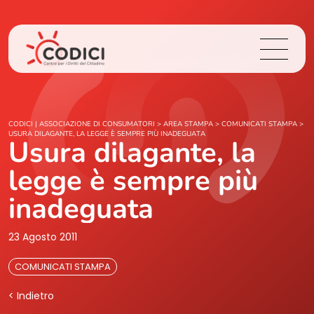
Chi Siamo
CODICI | ASSOCIAZIONE DI CONSUMATORI
>
AREA STAMPA
>
COMUNICATI STAMPA
>
USURA DILAGANTE, LA LEGGE È SEMPRE PIÙ INADEGUATA
Usura dilagante, la
Cosa Facciamo
legge è sempre più
Area Stampa
inadeguata
Contatti
23 Agosto 2011
COMUNICATI STAMPA
Login
< Indietro