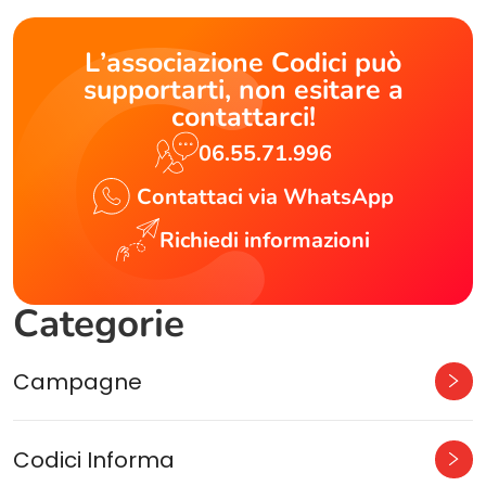
L’associazione Codici può
supportarti, non esitare a
contattarci!
06.55.71.996
Contattaci via WhatsApp
Richiedi informazioni
Categorie
Campagne
Codici Informa