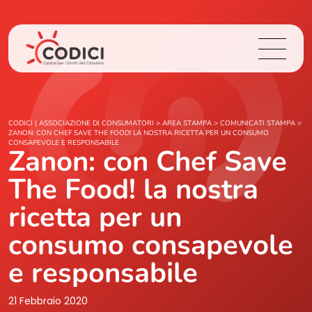
Chi Siamo
CODICI | ASSOCIAZIONE DI CONSUMATORI
>
AREA STAMPA
>
COMUNICATI STAMPA
>
ZANON: CON CHEF SAVE THE FOOD! LA NOSTRA RICETTA PER UN CONSUMO
CONSAPEVOLE E RESPONSABILE
Zanon: con Chef Save
Cosa Facciamo
The Food! la nostra
Area Stampa
ricetta per un
Contatti
consumo consapevole
e responsabile
Login
21 Febbraio 2020