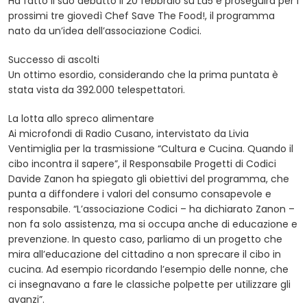
Ha fatto il suo debutto il 20 febbraio su La5 e proseguirà per i
prossimi tre giovedì Chef Save The Food!, il programma
nato da un’idea dell’associazione Codici.
Successo di ascolti
Un ottimo esordio, considerando che la prima puntata è
stata vista da 392.000 telespettatori.
La lotta allo spreco alimentare
Ai microfondi di Radio Cusano, intervistato da Livia
Ventimiglia per la trasmissione “Cultura e Cucina. Quando il
cibo incontra il sapere”, il Responsabile Progetti di Codici
Davide Zanon ha spiegato gli obiettivi del programma, che
punta a diffondere i valori del consumo consapevole e
responsabile. “L’associazione Codici – ha dichiarato Zanon –
non fa solo assistenza, ma si occupa anche di educazione e
prevenzione. In questo caso, parliamo di un progetto che
mira all’educazione del cittadino a non sprecare il cibo in
cucina. Ad esempio ricordando l’esempio delle nonne, che
ci insegnavano a fare le classiche polpette per utilizzare gli
avanzi”.