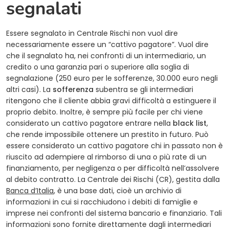
segnalati
Essere segnalato in Centrale Rischi non vuol dire
necessariamente essere un “cattivo pagatore”. Vuol dire
che il segnalato ha, nei confronti di un intermediario, un
credito o una garanzia pari o superiore alla soglia di
segnalazione (250 euro per le sofferenze, 30.000 euro negli
altri casi). La
sofferenza
subentra se gli intermediari
ritengono che il cliente abbia gravi difficoltà a estinguere il
proprio debito. Inoltre, è sempre più facile per chi viene
considerato un cattivo pagatore entrare nella
black list
,
che rende impossibile ottenere un prestito in futuro. Può
essere considerato un cattivo pagatore chi in passato non è
riuscito ad adempiere al rimborso di una o più rate di un
finanziamento, per negligenza o per difficoltà nell’assolvere
al debito contratto. La Centrale dei Rischi (CR), gestita dalla
(opens in a new tab)
Banca d’Italia
, è una base dati, cioè un archivio di
informazioni in cui si racchiudono i debiti di famiglie e
imprese nei confronti del sistema bancario e finanziario. Tali
informazioni sono fornite direttamente dagli intermediari