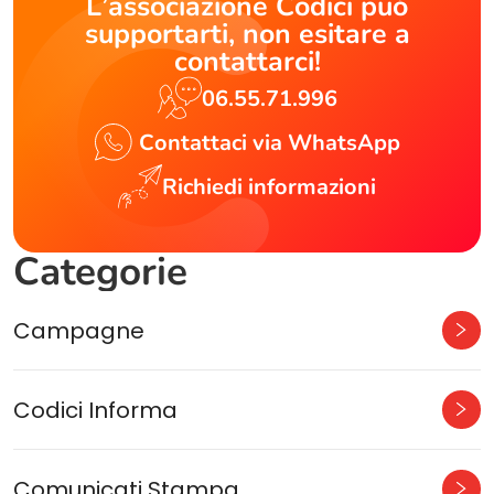
L’associazione Codici può
supportarti, non esitare a
contattarci!
06.55.71.996
Contattaci via WhatsApp
Richiedi informazioni
Categorie
Campagne
Codici Informa
Comunicati Stampa