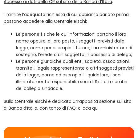
(opens in a n
Accesso ai dati della CR sul sito della Banca d’Italia
.
Tramite l’adeguata richiesta di cui abbiamo parlato prima
possono accedere alla Centrale Rischi:
Le persone fisiche le cui informazioni portano il loro
nome oppure, al loro posto, i soggetti previsti dalla
legge, come per esempio il tutore, l’amministratore di
sostegno, l’erede o un soggetto in possesso di delega;
Le persone giuridiche quali enti, società, associazioni,
tramite il legale rappresentante o altri soggetti previsti
dalla legge, come ad esempio il liquidatore, i soci
illimitatamente responsabili, i soci di S.r.l. o i membri
del collegio sindacale.
Sulla Centrale Rischi è dedicata un’apposita sezione sul sito
(opens in a new tab)
di Banca d’Italia, con tanto di FAQ:
clicca qui
.