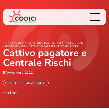
Chi Siamo
CODICI | ASSOCIAZIONE DI CONSUMATORI
>
AREA STAMPA
>
GUIDE E
APPROFONDIMENTI
>
CATTIVO PAGATORE E CENTRALE RISCHI
Cattivo pagatore e
Cosa Facciamo
Centrale Rischi
Area Stampa
11 Novembre 2022
Contatti
GUIDE E APPROFONDIMENTI
< Indietro
Login