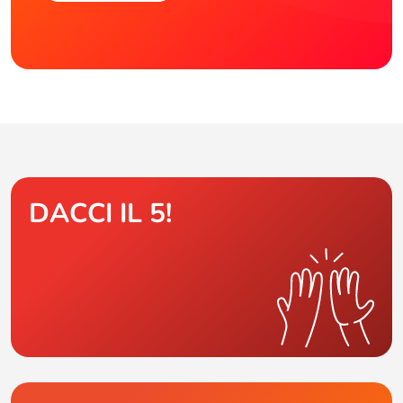
DACCI IL 5!