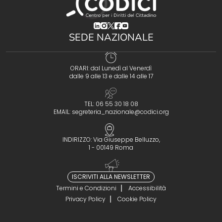
(opens in a new tab)
(opens in a new tab)
(opens in a new tab)
(opens in a new tab)
(opens in a new tab)
SEDE NAZIONALE
ORARI: dal Lunedì al Venerdì
dalle 9 alle 13 e dalle 14 alle 17
TEL: 06 55 30 18 08
EMAIL:
segreteria_nazionale@codici.org
INDIRIZZO: Via Giuseppe Belluzzo,
1 - 00149 Roma
ISCRIVITI ALLA NEWSLETTER
Termini e Condizioni
Accessibilità
Privacy Policy
Cookie Policy