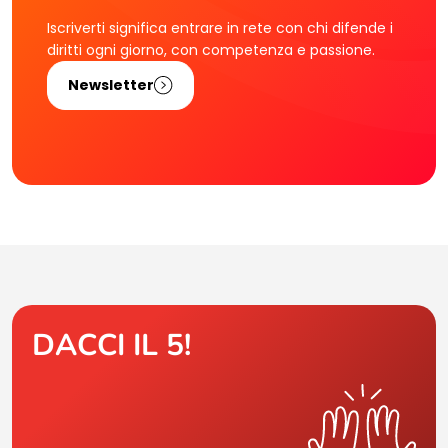
Iscriverti significa entrare in rete con chi difende i
diritti ogni giorno, con competenza e passione.
Newsletter
DACCI IL 5!