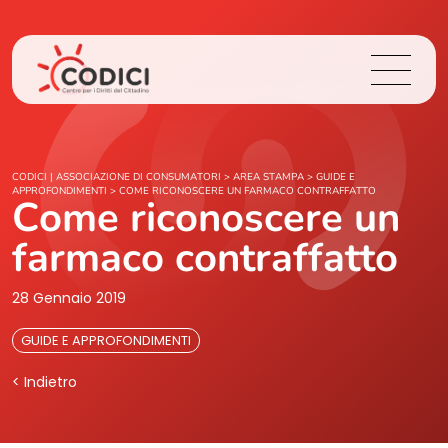
Chi Siamo
CODICI | ASSOCIAZIONE DI CONSUMATORI
>
AREA STAMPA
>
GUIDE E
APPROFONDIMENTI
>
COME RICONOSCERE UN FARMACO CONTRAFFATTO
Come riconoscere un
Cosa Facciamo
farmaco contraffatto
Area Stampa
28 Gennaio 2019
Contatti
GUIDE E APPROFONDIMENTI
< Indietro
Login