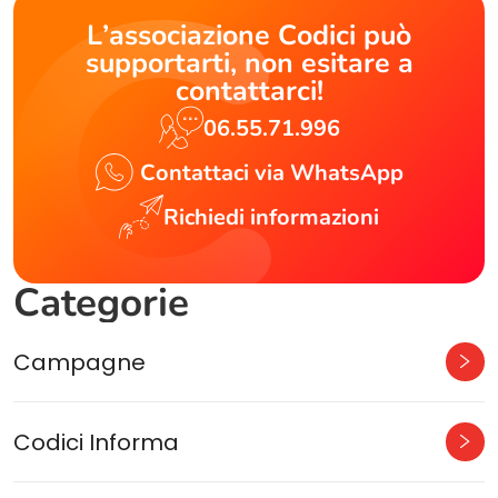
L’associazione Codici può
supportarti, non esitare a
contattarci!
06.55.71.996
Contattaci via WhatsApp
Richiedi informazioni
Categorie
Campagne
Codici Informa