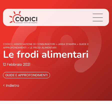
Chi Siamo
CODICI | ASSOCIAZIONE DI CONSUMATORI
>
AREA STAMPA
>
GUIDE E
APPROFONDIMENTI
>
LE FRODI ALIMENTARI
Le frodi alimentari
Cosa Facciamo
12 Febbraio 2021
Area Stampa
GUIDE E APPROFONDIMENTI
Contatti
< Indietro
Login