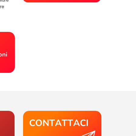
re
!
oni
CONTATTACI