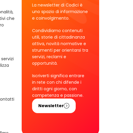
La newsletter di Codici è
uno spazio di informazione
nalità,
e coinvolgimento.
tivi che
ro
Condividiamo contenuti
utili, storie di cittadinanza
attiva, novità normative e
strumenti per orientarsi tra
servizi, reclami e
servizi
opportunità.
lizza
Iscriverti significa entrare
in rete con chi difende i
diritti ogni giorno, con
competenza e passione.
ontatti
Newsletter
llare