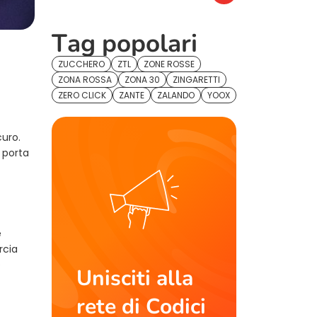
Tag popolari
ZUCCHERO
ZTL
ZONE ROSSE
ZONA ROSSA
ZONA 30
ZINGARETTI
ZERO CLICK
ZANTE
ZALANDO
YOOX
uro.
 porta
e
rcia
e
Unisciti alla
rete di Codici