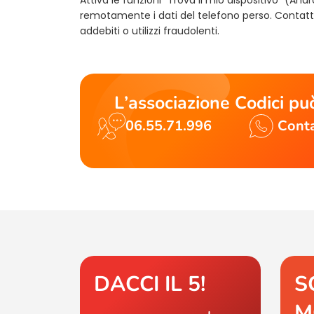
remotamente i dati del telefono perso. Contatt
addebiti o utilizzi fraudolenti.
L’associazione Codici può
06.55.71.996
Conta
DACCI IL 5!
S
M