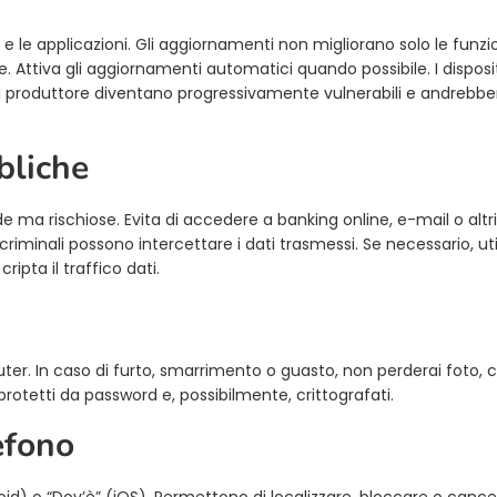
e le applicazioni. Gli aggiornamenti non migliorano solo le funzio
. Attiva gli aggiornamenti automatici quando possibile. I disposi
l produttore diventano progressivamente vulnerabili e andrebbe
bliche
e ma rischiose. Evita di accedere a banking online, e-mail o altri 
criminali possono intercettare i dati trasmessi. Se necessario, uti
ipta il traffico dati.
r. In caso di furto, smarrimento o guasto, non perderai foto, c
protetti da password e, possibilmente, crittografati.
lefono
droid) o “Dov’è” (iOS). Permettono di localizzare, bloccare o cance