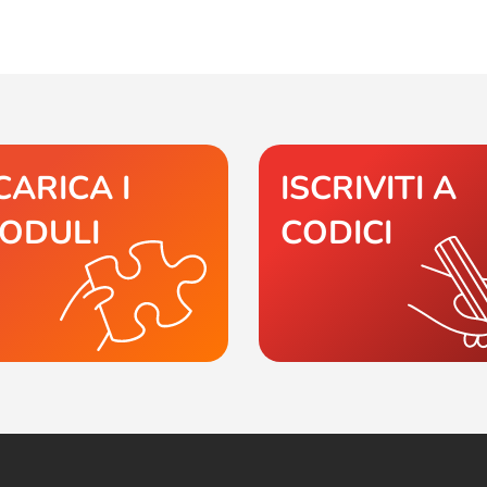
CARICA I
ISCRIVITI A
ODULI
CODICI