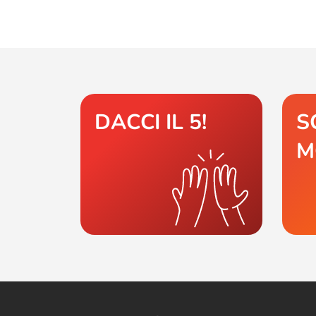
DACCI IL 5!
S
M