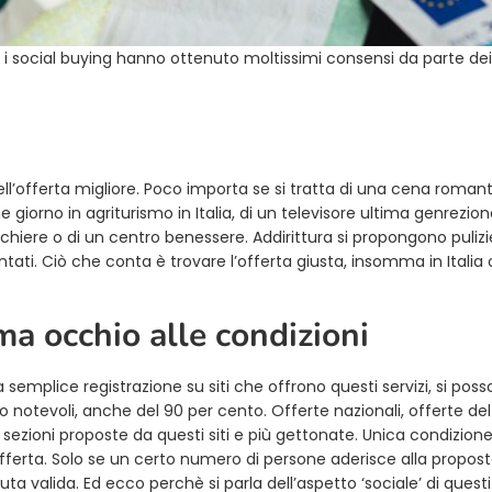
i social buying hanno ottenuto moltissimi consensi da parte dei
 dell’offerta migliore. Poco importa se si tratta di una cena roman
 giorno in agriturismo in Italia, di un televisore ultima genrezion
hiere o di un centro benessere. Addirittura si propongono pulizi
ontati. Ciò che conta è trovare l’offerta giusta, insomma in Italia
ma occhio alle condizioni
emplice registrazione su siti che offrono questi servizi, si pos
 notevoli, anche del 90 per cento. Offerte nazionali, offerte del
e sezioni proposte da questi siti e più gettonate. Unica condizione
offerta. Solo se un certo numero di persone aderisce alla propost
uta valida. Ed ecco perchè si parla dell’aspetto ‘sociale’ di questi 