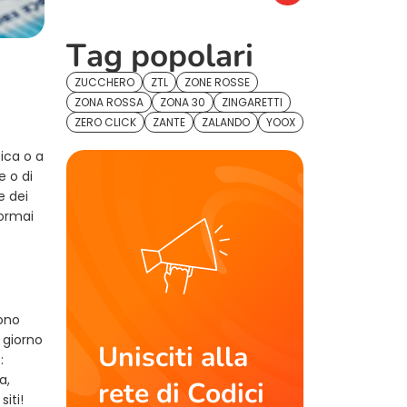
Tag popolari
ZUCCHERO
ZTL
ZONE ROSSE
ZONA ROSSA
ZONA 30
ZINGARETTI
ZERO CLICK
ZANTE
ZALANDO
YOOX
tica o a
e o di
e dei
 ormai
sono
 giorno
Unisciti alla
:
a,
rete di Codici
siti!