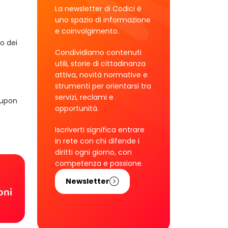
La newsletter di Codici è
uno spazio di informazione
e coinvolgimento.
zo dei
Condividiamo contenuti
utili, storie di cittadinanza
attiva, novità normative e
strumenti per orientarsi tra
servizi, reclami e
oupon
opportunità.
Iscriverti significa entrare
in rete con chi difende i
diritti ogni giorno, con
competenza e passione.
!
Newsletter
oni