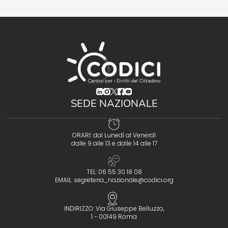
(opens in a new tab)
(opens in a new tab)
(opens in a new tab)
(opens in a new tab)
(opens in a new tab)
SEDE NAZIONALE
ORARI: dal Lunedì al Venerdì
dalle 9 alle 13 e dalle 14 alle 17
TEL: 06 55 30 18 08
EMAIL:
segreteria_nazionale@codici.org
INDIRIZZO: Via Giuseppe Belluzzo,
1 - 00149 Roma