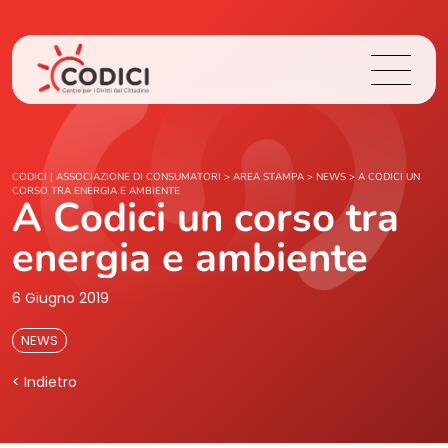
Chi Siamo
CODICI | ASSOCIAZIONE DI CONSUMATORI
>
AREA STAMPA
>
NEWS
>
A CODICI UN
CORSO TRA ENERGIA E AMBIENTE
A Codici un corso tra
Cosa Facciamo
energia e ambiente
Area Stampa
6 Giugno 2019
Contatti
NEWS
< Indietro
Login