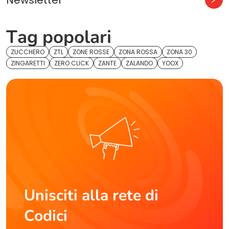
Tag popolari
ZUCCHERO
ZTL
ZONE ROSSE
ZONA ROSSA
ZONA 30
ZINGARETTI
ZERO CLICK
ZANTE
ZALANDO
YOOX
Unisciti alla rete di
Codici