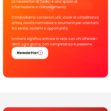
La newsletter di Codici è uno spazio di
informazione e coinvolgimento.
Condividiamo contenuti utili, storie di cittadinanza
attiva, novità normative e strumenti per orientarsi
tra servizi, reclami e opportunità.
Iscriverti significa entrare in rete con chi difende i
diritti ogni giorno, con competenza e passione.
Newsletter