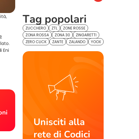
Tag popolari
ità,
ZUCCHERO
ZTL
ZONE ROSSE
ZONA ROSSA
ZONA 30
ZINGARETTI
e
ZERO CLICK
ZANTE
ZALANDO
YOOX
lato.
i Eni
!
oni
Unisciti alla
rete di Codici