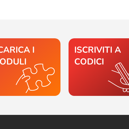
CARICA I
ISCRIVITI A
ODULI
CODICI