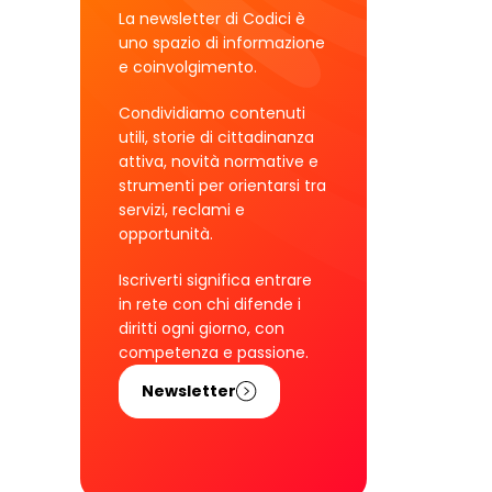
La newsletter di Codici è
uno spazio di informazione
e coinvolgimento.
Condividiamo contenuti
utili, storie di cittadinanza
attiva, novità normative e
strumenti per orientarsi tra
servizi, reclami e
opportunità.
Iscriverti significa entrare
in rete con chi difende i
diritti ogni giorno, con
competenza e passione.
Newsletter