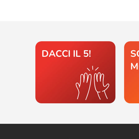
DACCI IL 5!
S
M