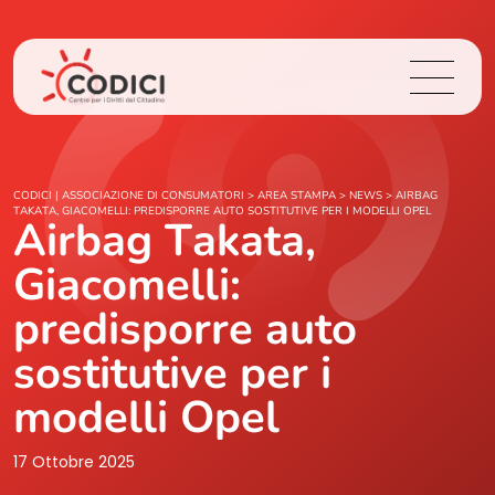
Chi Siamo
CODICI | ASSOCIAZIONE DI CONSUMATORI
>
AREA STAMPA
>
NEWS
>
AIRBAG
TAKATA, GIACOMELLI: PREDISPORRE AUTO SOSTITUTIVE PER I MODELLI OPEL
Airbag Takata,
Cosa Facciamo
Giacomelli:
Area Stampa
predisporre auto
sostitutive per i
Contatti
modelli Opel
Login
17 Ottobre 2025