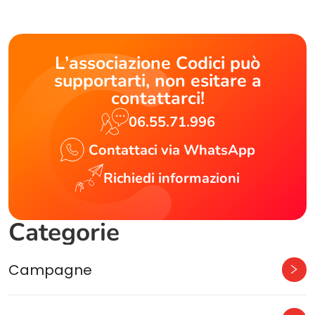
L’associazione Codici può
supportarti, non esitare a
contattarci!
06.55.71.996
Contattaci via WhatsApp
Richiedi informazioni
Categorie
Campagne