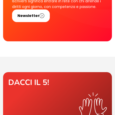
Iscriverti significa entrare in rete con chi difende i
diritti ogni giorno, con competenza e passione.
Newsletter
DACCI IL 5!