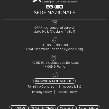
(opens in a new tab)
(opens in a new tab)
(opens in a new tab)
(opens in a new tab)
(opens in a new tab)
SEDE NAZIONALE
ORARI: dal Lunedì al Venerdì
dalle 9 alle 13 e dalle 14 alle 17
TEL: 06 55 30 18 08
EMAIL:
segreteria_nazionale@codici.org
INDIRIZZO: Via Giuseppe Belluzzo,
1 - 00149 Roma
ISCRIVITI ALLA NEWSLETTER
Termini e Condizioni
Accessibilità
Privacy Policy
Cookie Policy
CHI SIAMO
COSA FACCIAMO
CONTATTI
AREA STAMPA