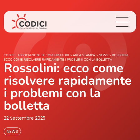
Chi Siamo
CODICI | ASSOCIAZIONE DI CONSUMATORI
>
AREA STAMPA
>
NEWS
>
ROSSOLINI:
ECCO COME RISOLVERE RAPIDAMENTE I PROBLEMI CON LA BOLLETTA
Rossolini: ecco come
Cosa Facciamo
risolvere rapidamente
Area Stampa
i problemi con la
bolletta
Contatti
22 Settembre 2025
Login
NEWS