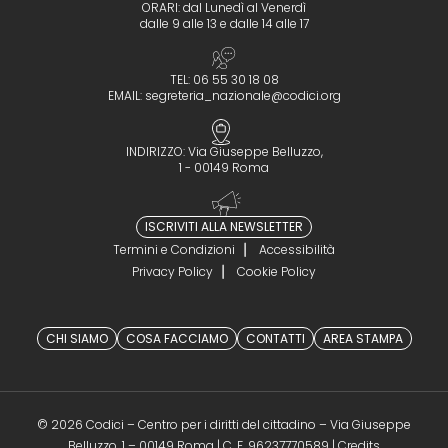
ORARI: dal Lunedì al Venerdì
dalle 9 alle 13 e dalle 14 alle 17
TEL: 06 55 30 18 08
EMAIL:
segreteria_nazionale@codici.org
INDIRIZZO: Via Giuseppe Belluzzo,
1 - 00149 Roma
ISCRIVITI ALLA NEWSLETTER
Termini e Condizioni
Accessibilità
Privacy Policy
Cookie Policy
CHI SIAMO
COSA FACCIAMO
CONTATTI
AREA STAMPA
© 2026 Codici – Centro per i diritti del cittadino – Via Giuseppe
(opens in a 
Belluzzo, 1 – 00149 Roma | C. F. 96237770589 |
Credits