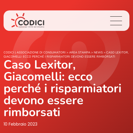
Chi Siamo
CODICI | ASSOCIAZIONE DI CONSUMATORI
>
AREA STAMPA
>
NEWS
>
CASO LEXITOR,
GIACOMELLI: ECCO PERCHÉ I RISPARMIATORI DEVONO ESSERE RIMBORSATI
Caso Lexitor,
Cosa Facciamo
Giacomelli: ecco
Area Stampa
perché i risparmiatori
devono essere
Contatti
rimborsati
Login
10 Febbraio 2023