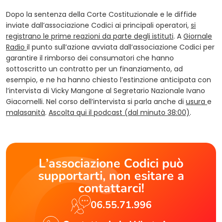
Dopo la sentenza della Corte Costituzionale e le diffide
inviate dall’associazione Codici ai principali operatori,
si
registrano le prime reazioni da parte degli istituti
. A
Giornale
(opens in a new tab)
Radio
il punto sull’azione avviata dall’associazione Codici per
garantire il rimborso dei consumatori che hanno
sottoscritto un contratto per un finanziamento, ad
esempio, e ne ha hanno chiesto l’estinzione anticipata con
l’intervista di Vicky Mangone al Segretario Nazionale Ivano
Giacomelli. Nel corso dell’intervista si parla anche di
usura
e
(opens in 
malasanità
.
Ascolta qui il podcast (dal minuto 38:00)
.
L’associazione Codici può
supportarti, non esitare a
contattarci!
06.55.71.996