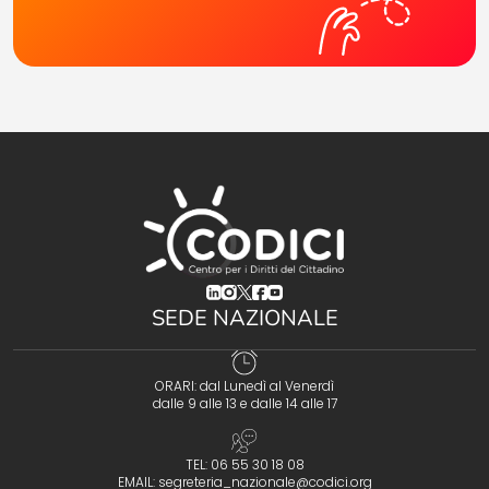
(opens in a new tab)
(opens in a new tab)
(opens in a new tab)
(opens in a new tab)
(opens in a new tab)
SEDE NAZIONALE
ORARI: dal Lunedì al Venerdì
dalle 9 alle 13 e dalle 14 alle 17
TEL: 06 55 30 18 08
EMAIL:
segreteria_nazionale@codici.org