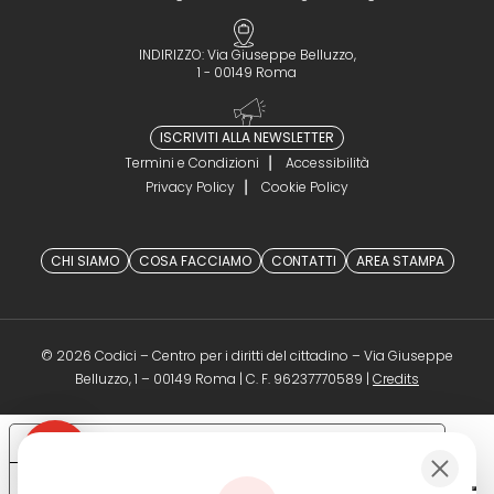
INDIRIZZO: Via Giuseppe Belluzzo,
1 - 00149 Roma
ISCRIVITI ALLA NEWSLETTER
Termini e Condizioni
Accessibilità
Privacy Policy
Cookie Policy
CHI SIAMO
COSA FACCIAMO
CONTATTI
AREA STAMPA
© 2026 Codici – Centro per i diritti del cittadino – Via Giuseppe
(opens in a 
Belluzzo, 1 – 00149 Roma | C. F. 96237770589 |
Credits
Le tue preferenze relative alla privacy
Informativa sulla raccolta