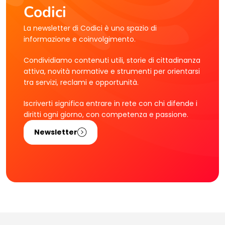
Codici
La newsletter di Codici è uno spazio di
informazione e coinvolgimento.
Condividiamo contenuti utili, storie di cittadinanza
attiva, novità normative e strumenti per orientarsi
tra servizi, reclami e opportunità.
Iscriverti significa entrare in rete con chi difende i
diritti ogni giorno, con competenza e passione.
Newsletter