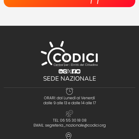
(opens in a new tab)
(opens in a new tab)
(opens in a new tab)
(opens in a new tab)
(opens in a new tab)
SEDE NAZIONALE
ORARI: dal Lunedì al Venerdì
dalle 9 alle 13 e dalle 14 alle 17
TEL: 06 55 30 18 08
EMAIL:
segreteria_nazionale@codici.org