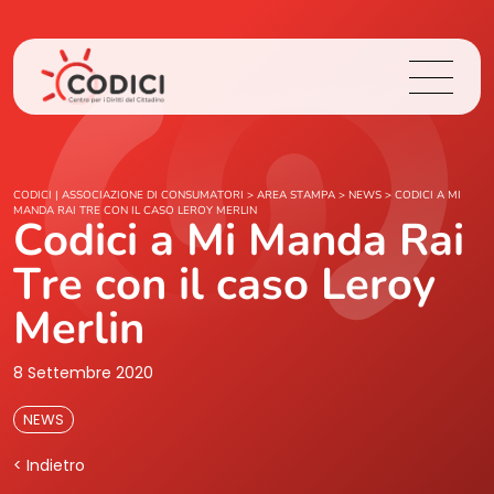
Chi Siamo
CODICI | ASSOCIAZIONE DI CONSUMATORI
>
AREA STAMPA
>
NEWS
>
CODICI A MI
MANDA RAI TRE CON IL CASO LEROY MERLIN
Codici a Mi Manda Rai
Cosa Facciamo
Tre con il caso Leroy
Area Stampa
Merlin
Contatti
8 Settembre 2020
NEWS
Login
< Indietro