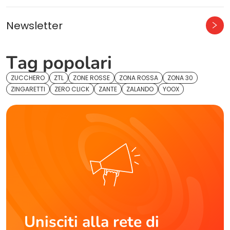
Newsletter
Tag popolari
ZUCCHERO
ZTL
ZONE ROSSE
ZONA ROSSA
ZONA 30
ZINGARETTI
ZERO CLICK
ZANTE
ZALANDO
YOOX
Unisciti alla rete di