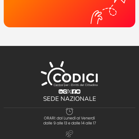
(opens in a new tab)
(opens in a new tab)
(opens in a new tab)
(opens in a new tab)
(opens in a new tab)
SEDE NAZIONALE
ORARI: dal Lunedì al Venerdì
dalle 9 alle 13 e dalle 14 alle 17