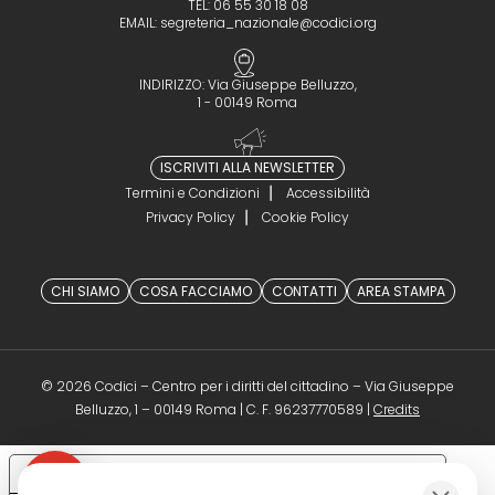
TEL: 06 55 30 18 08
EMAIL:
segreteria_nazionale@codici.org
INDIRIZZO: Via Giuseppe Belluzzo,
1 - 00149 Roma
ISCRIVITI ALLA NEWSLETTER
Termini e Condizioni
Accessibilità
Privacy Policy
Cookie Policy
CHI SIAMO
COSA FACCIAMO
CONTATTI
AREA STAMPA
© 2026 Codici – Centro per i diritti del cittadino – Via Giuseppe
(opens in a 
Belluzzo, 1 – 00149 Roma | C. F. 96237770589 |
Credits
Le tue preferenze relative alla privacy