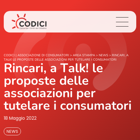
Chi Siamo
CODICI | ASSOCIAZIONE DI CONSUMATORI
>
AREA STAMPA
>
NEWS
>
RINCARI, A
TALK! LE PROPOSTE DELLE ASSOCIAZIONI PER TUTELARE I CONSUMATORI
Rincari, a Talk! le
Cosa Facciamo
proposte delle
Area Stampa
associazioni per
tutelare i consumatori
Contatti
18 Maggio 2022
Login
NEWS