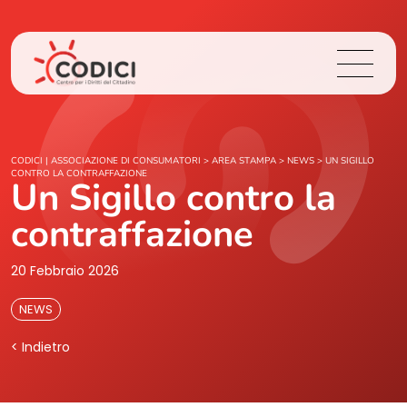
Chi Siamo
CODICI | ASSOCIAZIONE DI CONSUMATORI
>
AREA STAMPA
>
NEWS
>
UN SIGILLO
CONTRO LA CONTRAFFAZIONE
Un Sigillo contro la
Cosa Facciamo
contraffazione
Area Stampa
20 Febbraio 2026
Contatti
NEWS
< Indietro
Login