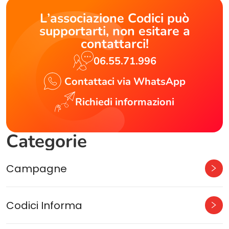
L’associazione Codici può
supportarti, non esitare a
contattarci!
06.55.71.996
Contattaci via WhatsApp
Richiedi informazioni
Categorie
Campagne
Codici Informa