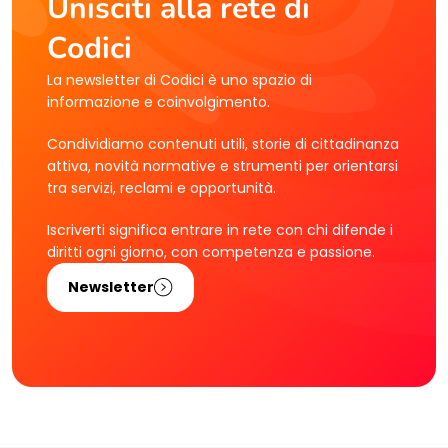
Unisciti alla rete di
Codici
La newsletter di Codici è uno spazio di
informazione e coinvolgimento.
Condividiamo contenuti utili, storie di cittadinanza
attiva, novità normative e strumenti per orientarsi
tra servizi, reclami e opportunità.
Iscriverti significa entrare in rete con chi difende i
diritti ogni giorno, con competenza e passione.
Newsletter