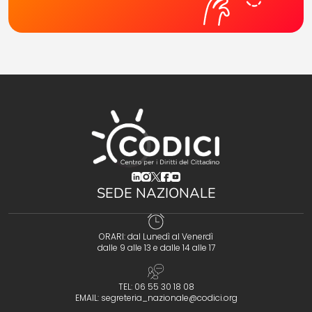
(opens in a new tab)
(opens in a new tab)
(opens in a new tab)
(opens in a new tab)
(opens in a new tab)
SEDE NAZIONALE
ORARI: dal Lunedì al Venerdì
dalle 9 alle 13 e dalle 14 alle 17
TEL: 06 55 30 18 08
EMAIL:
segreteria_nazionale@codici.org