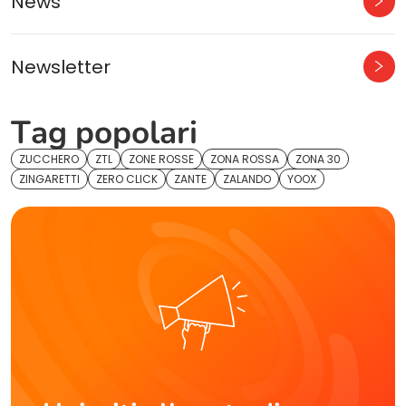
News
Newsletter
Tag popolari
ZUCCHERO
ZTL
ZONE ROSSE
ZONA ROSSA
ZONA 30
ZINGARETTI
ZERO CLICK
ZANTE
ZALANDO
YOOX