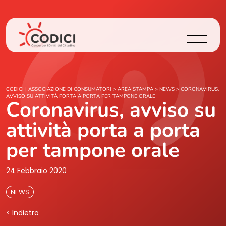
Chi Siamo
CODICI | ASSOCIAZIONE DI CONSUMATORI
>
AREA STAMPA
>
NEWS
>
CORONAVIRUS,
AVVISO SU ATTIVITÀ PORTA A PORTA PER TAMPONE ORALE
Coronavirus, avviso su
Cosa Facciamo
attività porta a porta
Area Stampa
per tampone orale
Contatti
24 Febbraio 2020
NEWS
Login
< Indietro