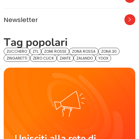
Newsletter
Tag popolari
ZUCCHERO
ZTL
ZONE ROSSE
ZONA ROSSA
ZONA 30
ZINGARETTI
ZERO CLICK
ZANTE
ZALANDO
YOOX
Unisciti alla rete di