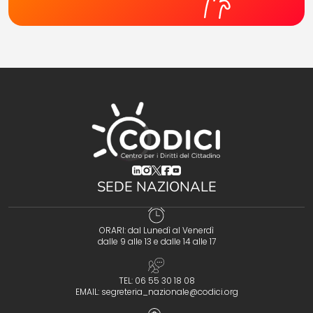
(opens in a new tab)
(opens in a new tab)
(opens in a new tab)
(opens in a new tab)
(opens in a new tab)
SEDE NAZIONALE
ORARI: dal Lunedì al Venerdì
dalle 9 alle 13 e dalle 14 alle 17
TEL: 06 55 30 18 08
EMAIL:
segreteria_nazionale@codici.org