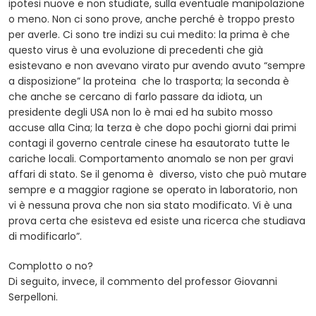
ipotesi nuove e non studiate, sulla eventuale manipolazione
o meno. Non ci sono prove, anche perché è troppo presto
per averle. Ci sono tre indizi su cui medito: la prima è che
questo virus è una evoluzione di precedenti che già
esistevano e non avevano virato pur avendo avuto “sempre
a disposizione” la proteina che lo trasporta; la seconda è
che anche se cercano di farlo passare da idiota, un
presidente degli USA non lo è mai ed ha subito mosso
accuse alla Cina; la terza è che dopo pochi giorni dai primi
contagi il governo centrale cinese ha esautorato tutte le
cariche locali. Comportamento anomalo se non per gravi
affari di stato. Se il genoma è diverso, visto che può mutare
sempre e a maggior ragione se operato in laboratorio, non
vi è nessuna prova che non sia stato modificato. Vi è una
prova certa che esisteva ed esiste una ricerca che studiava
di modificarlo”.
Complotto o no?
Di seguito, invece, il commento del professor Giovanni
Serpelloni.