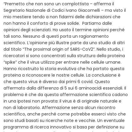
“Premetto che non sono un complottista – afferma il
Segretario Nazionale di Codici Ivano Giacomelli – ma visto il
mio mestiere tendo a non fidarmi delle dichiarazioni che
non hanno il conforto di prove solide. Partiamo dalle
opinioni degli scienziati. Ho usato il termine opinioni perché
tali sono. Nessuno di questi porta un ragionamento
scientifico. L’opinione più illustre parte da uno studio di altri
dal titolo “The proximal origin of SARS-CoV2”. Nello studio, i
ricercatori si sono concentrati sulla struttura della proteina
“spike” che il virus utilizza per entrare nelle cellule umane.
Hanno ricostruito la storia evolutiva che ha portato questa
proteina a riconoscere le nostre cellule. La conclusione è
che questo virus è diverso dai primi 6 covid. Questo
affermato dalla differenza di 5 sui 6 aminoacidi essenziali. Il
problema è che da questa affermazione scientifica cadono
in una ipotesi non provata: il virus è di originale naturale e
non di laboratorio. Affermazione senza alcun riscontro
scientifico, anche perché come potrebbe esserci visto che
sono studi basati su ricerche note e vecchie. Un eventuale
programma di ricerca innovativo si basa per definizione su