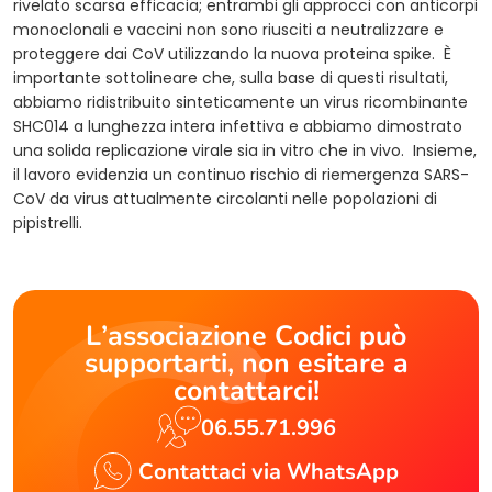
rivelato scarsa efficacia; entrambi gli approcci con anticorpi
monoclonali e vaccini non sono riusciti a neutralizzare e
proteggere dai CoV utilizzando la nuova proteina spike. È
importante sottolineare che, sulla base di questi risultati,
abbiamo ridistribuito sinteticamente un virus ricombinante
SHC014 a lunghezza intera infettiva e abbiamo dimostrato
una solida replicazione virale sia in vitro che in vivo. Insieme,
il lavoro evidenzia un continuo rischio di riemergenza SARS-
CoV da virus attualmente circolanti nelle popolazioni di
pipistrelli.
L’associazione Codici può
supportarti, non esitare a
contattarci!
06.55.71.996
Contattaci via WhatsApp