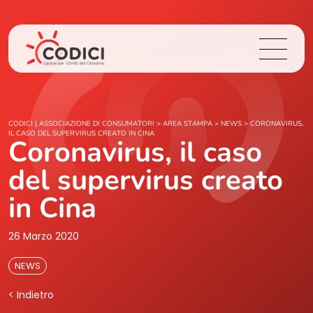
Chi Siamo
CODICI | ASSOCIAZIONE DI CONSUMATORI
>
AREA STAMPA
>
NEWS
>
CORONAVIRUS,
IL CASO DEL SUPERVIRUS CREATO IN CINA
Coronavirus, il caso
Cosa Facciamo
del supervirus creato
Area Stampa
in Cina
Contatti
26 Marzo 2020
NEWS
Login
< Indietro