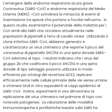
L’emergere della sindrome respiratoria acuta grave
Coronavirus (SARS-CoV) e sindrome respiratoria del Medio
Oriente (MERS) -CoV sottolinea la minaccia di eventi di
trasmissione tra specie che portano a focolai nell’uomo. In
questo studio, esaminiamo il potenziale della malattia per i
CoV simili alla SARS che circolano attualmente nelle
popolazioni di pipistrelli a ferro di cavallo cinesi. Utilizzando il
clone infettivo SARS-CoV, abbiamo generato e
caratterizzato un virus chimerico che esprime il picco del
coronavirus di pipistrello SHC014 in una spina dorsale SARS-
CoV adattata al topo. I risultati indicano che i virus del
gruppo 2b che codificano il picco SHC014 in una spina
dorsale di tipo selvaggio possono utilizzare in modo
efficiente più ortologi del recettore ACE2, replicarsi
efficacemente nelle cellule primarie delle vie aeree umane
e ottenere titoli in vitro equivalenti ai ceppi epidemici di
SARS-CoV. Inoltre, esperimenti in vivo dimostrano la
replicazione del virus chimerico nel polmone di topo con
notevole patogenesi. La valutazione delle modalità
immunoterapiche e profilattiche basate sulla SARS ha