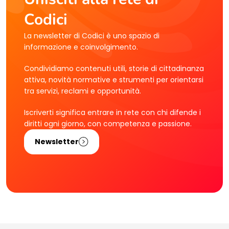
Codici
La newsletter di Codici è uno spazio di
informazione e coinvolgimento.
Condividiamo contenuti utili, storie di cittadinanza
attiva, novità normative e strumenti per orientarsi
tra servizi, reclami e opportunità.
Iscriverti significa entrare in rete con chi difende i
diritti ogni giorno, con competenza e passione.
Newsletter