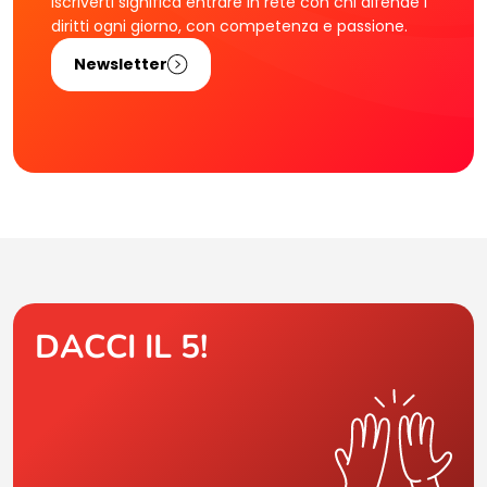
Iscriverti significa entrare in rete con chi difende i
diritti ogni giorno, con competenza e passione.
Newsletter
DACCI IL 5!