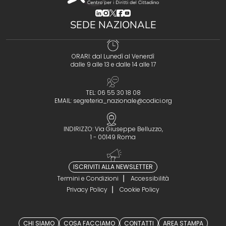
(opens in a new tab)
(opens in a new tab)
(opens in a new tab)
(opens in a new tab)
(opens in a new tab)
SEDE NAZIONALE
ORARI: dal Lunedì al Venerdì
dalle 9 alle 13 e dalle 14 alle 17
TEL: 06 55 30 18 08
EMAIL:
segreteria_nazionale@codici.org
INDIRIZZO: Via Giuseppe Belluzzo,
1 - 00149 Roma
ISCRIVITI ALLA NEWSLETTER
Termini e Condizioni
Accessibilità
Privacy Policy
Cookie Policy
CHI SIAMO
COSA FACCIAMO
CONTATTI
AREA STAMPA