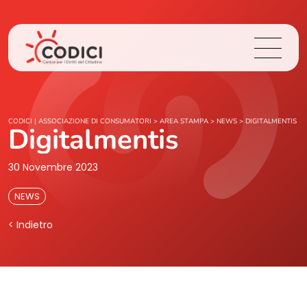
Chi Siamo
CODICI | ASSOCIAZIONE DI CONSUMATORI
>
AREA STAMPA
>
NEWS
>
DIGITALMENTIS
Digitalmentis
Cosa Facciamo
30 Novembre 2023
Area Stampa
NEWS
< Indietro
Contatti
Login