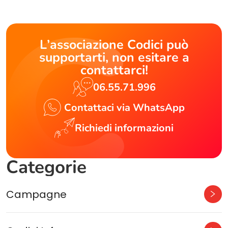
L’associazione Codici può
supportarti, non esitare a
contattarci!
06.55.71.996
Contattaci via WhatsApp
Richiedi informazioni
Categorie
Campagne