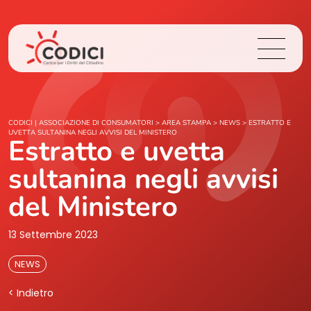
Chi Siamo
CODICI | ASSOCIAZIONE DI CONSUMATORI
>
AREA STAMPA
>
NEWS
>
ESTRATTO E
UVETTA SULTANINA NEGLI AVVISI DEL MINISTERO
Estratto e uvetta
Cosa Facciamo
sultanina negli avvisi
Area Stampa
del Ministero
Contatti
13 Settembre 2023
NEWS
Login
< Indietro