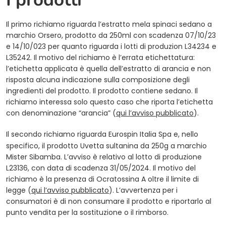
Il primo richiamo riguarda l’estratto mela spinaci sedano a
marchio Orsero, prodotto da 250ml con scadenza 07/10/23
e 14/10/023 per quanto riguarda i lotti di produzion L34234 e
L35242. Il motivo del richiamo è l’errata etichettatura:
l’etichetta applicata è quella dell’estratto di arancia e non
risposta alcuna indicazione sulla composizione degli
ingredienti del prodotto. Il prodotto contiene sedano. Il
richiamo interessa solo questo caso che riporta l’etichetta
(opens in 
con denominazione “arancia” (
qui l’avviso pubblicato
).
Il
secondo
richiamo riguarda Eurospin Italia Spa e, nello
specifico, il prodotto Uvetta sultanina da 250g a marchio
Mister Sibamba. L’avviso è relativo al lotto di produzione
L23136, con data di scadenza 31/05/2024. Il motivo del
richiamo è la presenza di Ocratossina A oltre il limite di
(opens in a new tab)
legge (
qui l’avviso pubblicato
). L’avvertenza per i
consumatori è di non consumare il prodotto e riportarlo al
punto vendita per la sostituzione o il rimborso.