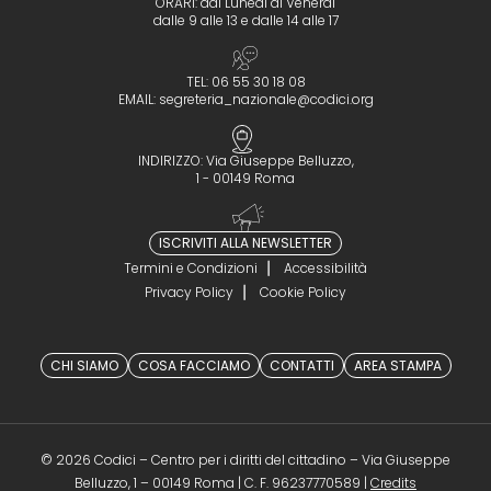
ORARI: dal Lunedì al Venerdì
dalle 9 alle 13 e dalle 14 alle 17
TEL: 06 55 30 18 08
EMAIL:
segreteria_nazionale@codici.org
INDIRIZZO: Via Giuseppe Belluzzo,
1 - 00149 Roma
ISCRIVITI ALLA NEWSLETTER
Termini e Condizioni
Accessibilità
Privacy Policy
Cookie Policy
CHI SIAMO
COSA FACCIAMO
CONTATTI
AREA STAMPA
© 2026 Codici – Centro per i diritti del cittadino – Via Giuseppe
(opens in a 
Belluzzo, 1 – 00149 Roma | C. F. 96237770589 |
Credits