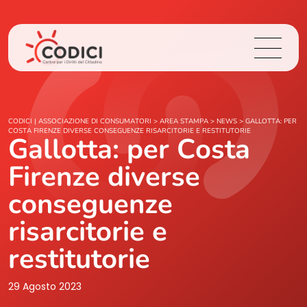
Chi Siamo
CODICI | ASSOCIAZIONE DI CONSUMATORI
>
AREA STAMPA
>
NEWS
>
GALLOTTA: PER
COSTA FIRENZE DIVERSE CONSEGUENZE RISARCITORIE E RESTITUTORIE
Gallotta: per Costa
Cosa Facciamo
Firenze diverse
Area Stampa
conseguenze
risarcitorie e
Contatti
restitutorie
Login
29 Agosto 2023