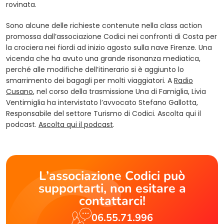
rovinata.
Sono alcune delle richieste contenute nella class action
promossa dall’associazione Codici nei confronti di Costa per
la crociera nei fiordi ad inizio agosto sulla nave Firenze. Una
vicenda che ha avuto una grande risonanza mediatica,
perché alle modifiche dell’itinerario si è aggiunto lo
smarrimento dei bagagli per molti viaggiatori. A
Radio
(opens in a new tab)
Cusano
, nel corso della trasmissione Una di Famiglia, Livia
Ventimiglia ha intervistato l’avvocato Stefano Gallotta,
Responsabile del settore Turismo di Codici. Ascolta qui il
(opens in a new tab)
podcast.
Ascolta qui il podcast
.
L’associazione Codici può
supportarti, non esitare a
contattarci!
06.55.71.996