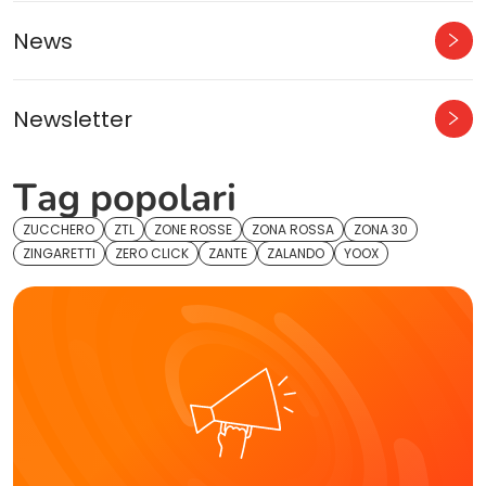
News
Newsletter
Tag popolari
ZUCCHERO
ZTL
ZONE ROSSE
ZONA ROSSA
ZONA 30
ZINGARETTI
ZERO CLICK
ZANTE
ZALANDO
YOOX