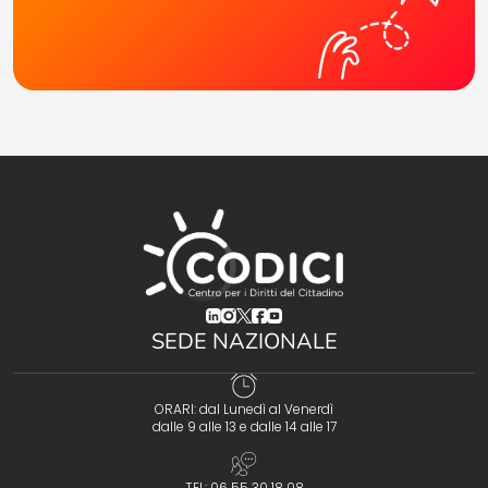
(opens in a new tab)
(opens in a new tab)
(opens in a new tab)
(opens in a new tab)
(opens in a new tab)
SEDE NAZIONALE
ORARI: dal Lunedì al Venerdì
dalle 9 alle 13 e dalle 14 alle 17
TEL: 06 55 30 18 08