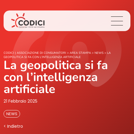
Chi Siamo
CODICI | ASSOCIAZIONE DI CONSUMATORI
>
AREA STAMPA
>
NEWS
>
LA
GEOPOLITICA SI FA CON L’INTELLIGENZA ARTIFICIALE
La geopolitica si fa
Cosa Facciamo
con l’intelligenza
Area Stampa
artificiale
Contatti
21 Febbraio 2025
NEWS
Login
< Indietro