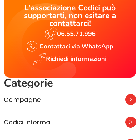
L’associazione Codici può
supportarti, non esitare a
contattarci!
06.55.71.996
Contattaci via WhatsApp
Richiedi informazioni
Categorie
Campagne
Codici Informa