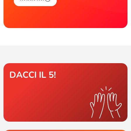
DACCI IL 5!