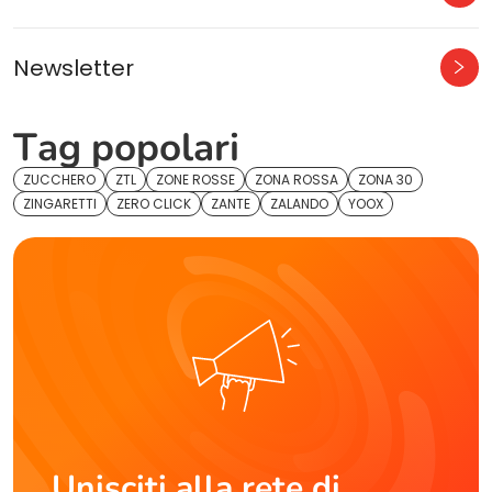
Newsletter
Tag popolari
ZUCCHERO
ZTL
ZONE ROSSE
ZONA ROSSA
ZONA 30
ZINGARETTI
ZERO CLICK
ZANTE
ZALANDO
YOOX
Unisciti alla rete di