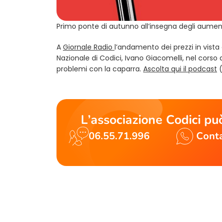
Primo ponte di autunno all’insegna degli aument
(opens in a new tab)
A
Giornale Radio
l’andamento dei prezzi in vista
Nazionale di Codici, Ivano Giacomelli, nel corso d
(
problemi con la caparra.
Ascolta qui il podcast
(
L’associazione Codici può
06.55.71.996
Conta