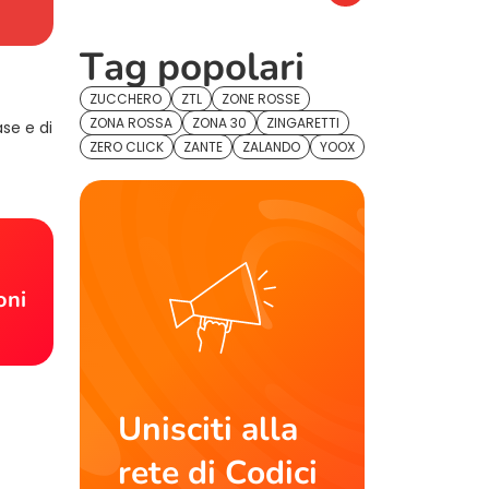
Tag popolari
ZUCCHERO
ZTL
ZONE ROSSE
ZONA ROSSA
ZONA 30
ZINGARETTI
ase e di
ZERO CLICK
ZANTE
ZALANDO
YOOX
!
oni
Unisciti alla
rete di Codici