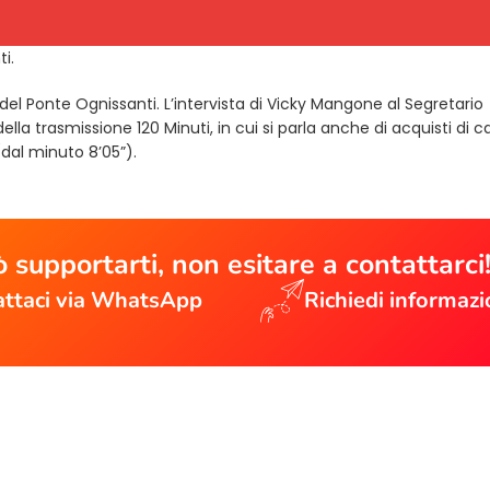
i.
 del Ponte Ognissanti. L’intervista di Vicky Mangone al Segretario
ella trasmissione 120 Minuti, in cui si parla anche di acquisti di c
opens in a new tab)
dal minuto 8’05”).
 supportarti, non esitare a contattarci
ttaci via WhatsApp
Richiedi informazi