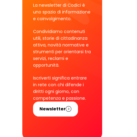
La newsletter di Codici è
uno spazio di informazione
e coinvolgimento.
Condividiamo contenuti
utili, storie di cittadinanza
attiva, novità normative e
strumenti per orientarsi tra
servizi, reclami e
opportunità.
Iscriverti significa entrare
in rete con chi difende i
diritti ogni giorno, con
competenza e passione.
Newsletter