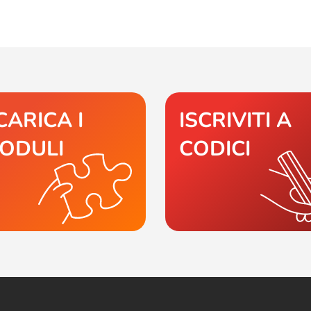
CARICA I
ISCRIVITI A
ODULI
CODICI