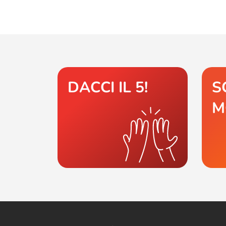
DACCI IL 5!
S
M