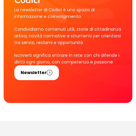
Codici
La newsletter di Codici è uno spazio di
informazione e coinvolgimento.
Condividiamo contenuti utili, storie di cittadinanza
attiva, novità normative e strumenti per orientarsi
tra servizi, reclami e opportunità.
Iscriverti significa entrare in rete con chi difende i
diritti ogni giorno, con competenza e passione.
Newsletter