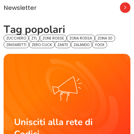
Newsletter
Tag popolari
ZUCCHERO
ZTL
ZONE ROSSE
ZONA ROSSA
ZONA 30
ZINGARETTI
ZERO CLICK
ZANTE
ZALANDO
YOOX
Unisciti alla rete di