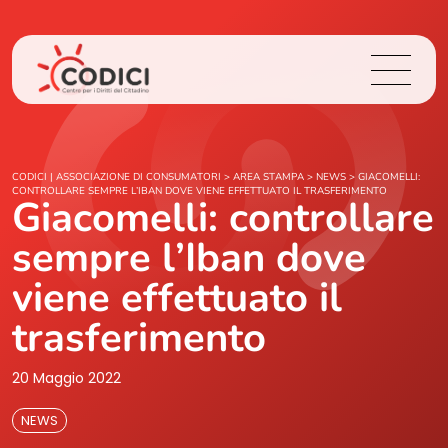
Chi Siamo
CODICI | ASSOCIAZIONE DI CONSUMATORI
>
AREA STAMPA
>
NEWS
>
GIACOMELLI:
CONTROLLARE SEMPRE L’IBAN DOVE VIENE EFFETTUATO IL TRASFERIMENTO
Giacomelli: controllare
Cosa Facciamo
sempre l’Iban dove
Area Stampa
viene effettuato il
trasferimento
Contatti
20 Maggio 2022
Login
NEWS