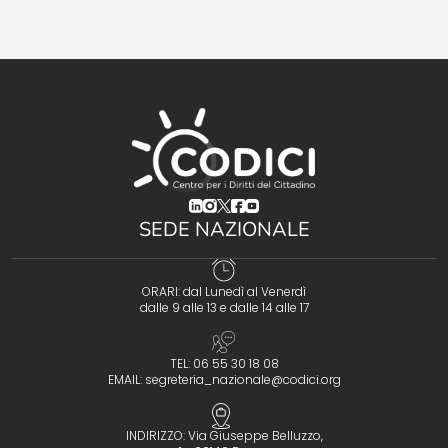
(opens in a new tab)
(opens in a new tab)
(opens in a new tab)
(opens in a new tab)
(opens in a new tab)
SEDE NAZIONALE
ORARI: dal Lunedì al Venerdì
dalle 9 alle 13 e dalle 14 alle 17
TEL: 06 55 30 18 08
EMAIL:
segreteria_nazionale@codici.org
INDIRIZZO: Via Giuseppe Belluzzo,