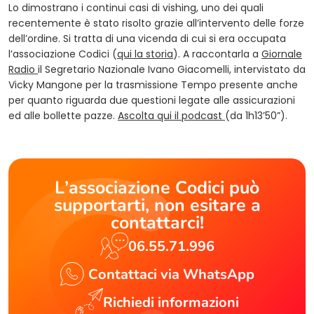
Lo dimostrano i continui casi di vishing, uno dei quali
recentemente è stato risolto grazie all’intervento delle forze
dell’ordine. Si tratta di una vicenda di cui si era occupata
l’associazione Codici (
qui la storia
). A raccontarla a
Giornale
(opens in a new tab)
Radio
il Segretario Nazionale Ivano Giacomelli, intervistato da
Vicky Mangone per la trasmissione Tempo presente anche
per quanto riguarda due questioni legate alle assicurazioni
(opens in a new tab)
ed alle bollette pazze.
Ascolta qui il podcast
(da 1h13’50”).
L’associazione Codici può
supportarti, non esitare a
contattarci!
06.55.71.996
Contattaci via WhatsApp
Richiedi informazioni